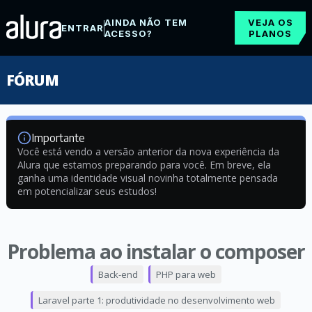
AINDA NÃO TEM
VEJA OS
ENTRAR
ACESSO?
PLANOS
FÓRUM
Importante
Você está vendo a versão anterior da nova experiência da
Alura que estamos preparando para você. Em breve, ela
ganha uma identidade visual novinha totalmente pensada
em potencializar seus estudos!
Problema ao instalar o composer
Back-end
PHP para web
Laravel parte 1: produtividade no desenvolvimento web