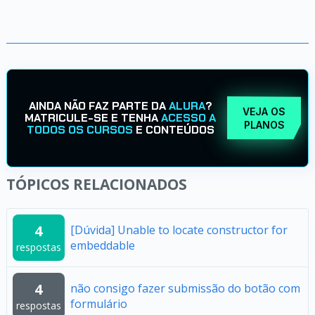
AINDA NÃO FAZ PARTE DA
ALURA
?
VEJA OS
MATRICULE-SE E TENHA
ACESSO A
PLANOS
TODOS OS CURSOS
E CONTEÚDOS
TÓPICOS RELACIONADOS
4
[Dúvida] Unable to locate constructor for
embeddable
respostas
4
não consigo fazer submissão do botão com
formulário
respostas