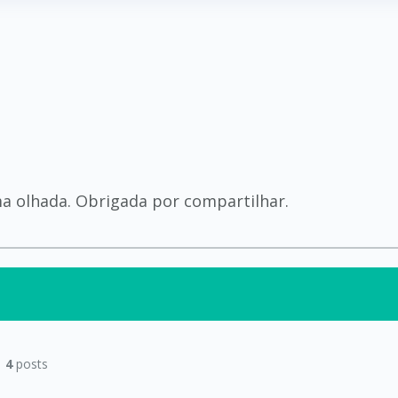
s
a olhada. Obrigada por compartilhar.
|
4
posts