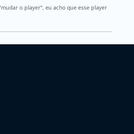
"mudar o player", eu acho que esse player
t