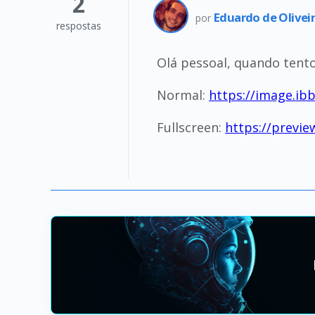
2
Eduardo de Olivei
por
respostas
Olá pessoal, quando tento
Normal:
https://image.ib
Fullscreen:
https://previe