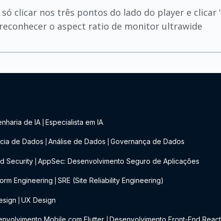
 clicar nos três pontos do lado do player e clicar 
econhecer o aspect ratio de monitor ultrawide
nharia de IA
Especialista em IA
|
cia de Dados
Análise de Dados
Governança de Dados
|
|
d Security
AppSec: Desenvolvimento Seguro de Aplicações
|
form Engineering
SRE (Site Reliability Engineering)
|
esign
UX Design
|
nvolvimento Mobile com Flutter
Desenvolvimento Front-End Reac
|