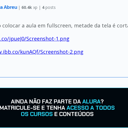
ra Abreu
|
60.4k
xp |
4
posts
 colocar a aula em fullscreen, metade da tela é cor
b.co/jpueJ0/Screenshot-1.png
w.ibb.co/kunAQf/Screenshot-2.png
AINDA NÃO FAZ PARTE DA
ALURA
?
MATRICULE-SE E TENHA
ACESSO A TODOS
OS CURSOS
E CONTEÚDOS