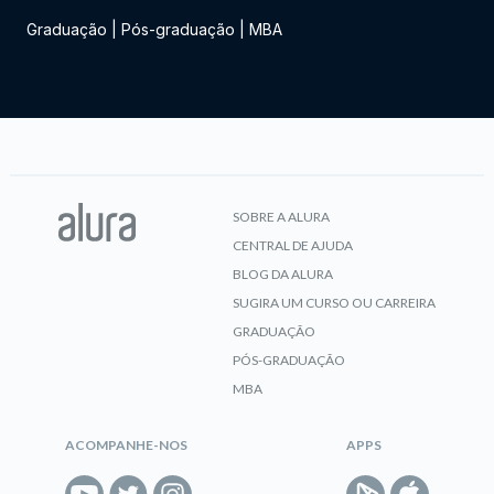
Graduação
|
Pós-graduação
|
MBA
SOBRE A ALURA
CENTRAL DE AJUDA
BLOG DA ALURA
SUGIRA UM CURSO OU CARREIRA
GRADUAÇÃO
PÓS-GRADUAÇÃO
MBA
ACOMPANHE-NOS
APPS