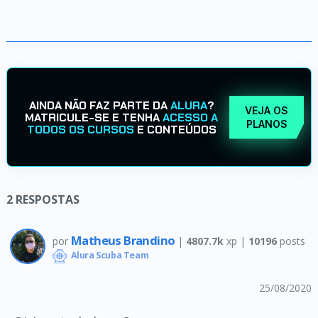
AINDA NÃO FAZ PARTE DA
ALURA
?
VEJA OS
MATRICULE-SE E TENHA
ACESSO A
PLANOS
TODOS OS CURSOS
E CONTEÚDOS
2
RESPOSTAS
Matheus Brandino
por
|
4807.7k
xp |
10196
posts
Alura Scuba Team
25/08/2020