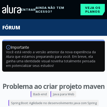
AINDA NÃO TEM
VEJA OS
ENTRAR
ACESSO?
PLANOS
FÓRUM
Importante
Você está vendo a versão anterior da nova experiência da
Alura que estamos preparando para você. Em breve, ela
ganha uma identidade visual novinha totalmente pensada
em potencializar seus estudos!
Problema ao criar projeto maven
Back-end
Java para Web
Spring Boot: Agilidade no desenvolvimento java com Spring