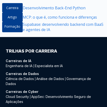
Desenvolvimento Back-End Python
Carreira
MCP: o que é, como funciona e diferenças
Artigo
Supabase: desenvolvendo backend com BaaS
Formação
e agentes de IA
TRILHAS POR CARREIRA
Carreiras de IA
Engenharia de IA
Especialista em IA
|
Carreiras de Dados
Ciência de Dados
Análise de Dados
Governança de
|
|
Dados
Carreiras de Cyber
Cloud Security
AppSec: Desenvolvimento Seguro de
|
Aplicações