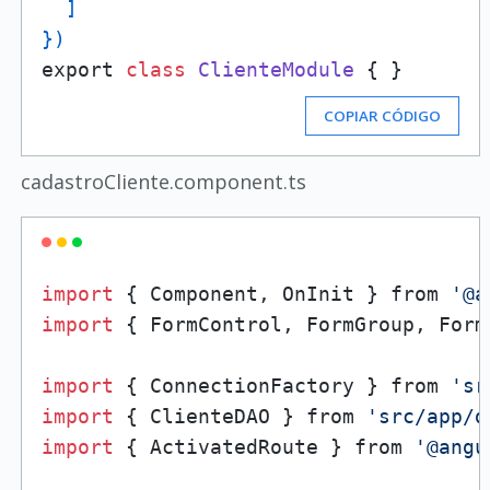
  ]

}
)
export 
class
ClienteModule
COPIAR CÓDIGO
cadastroCliente.component.ts
import
 { Component, OnInit } from 
'@a
import
 { FormControl, FormGroup, Form
import
 { ConnectionFactory } from 
'sr
import
 { ClienteDAO } from 
'src/app/d
import
 { ActivatedRoute } from 
'@angu