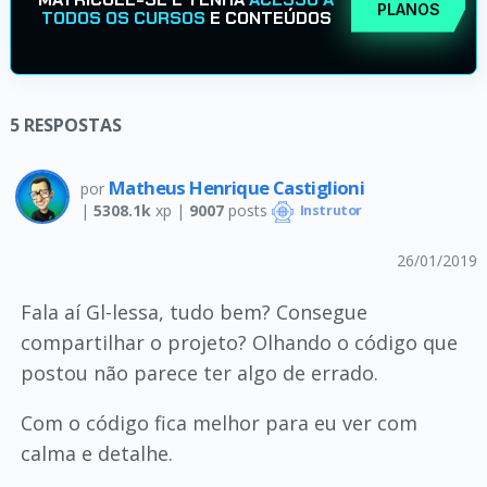
PLANOS
TODOS OS CURSOS
E CONTEÚDOS
5
RESPOSTAS
Matheus Henrique Castiglioni
por
|
5308.1k
xp |
9007
posts
Instrutor
26/01/2019
Fala aí Gl-lessa, tudo bem? Consegue
compartilhar o projeto? Olhando o código que
postou não parece ter algo de errado.
Com o código fica melhor para eu ver com
calma e detalhe.