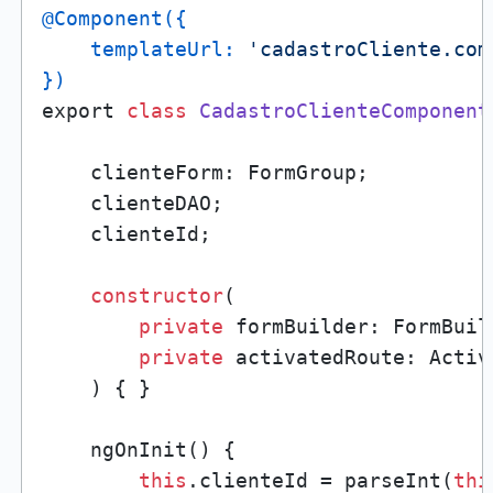
@Component({

    templateUrl: 
'cadastroCliente.com
})
export 
class
CadastroClienteComponent
    clienteForm: FormGroup;

    clienteDAO;

    clienteId;

constructor
(

private
 formBuilder: FormBuild
private
 activatedRoute: Activ
    ) { }

    ngOnInit() {

this
.clienteId = parseInt(
thi