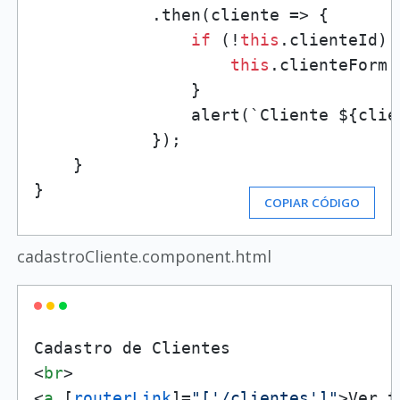
            .then(cliente => {

if
 (!
this
.clienteId) {
this
.clienteForm.
                }

                alert(`Cliente ${clie
            });

    }

}
COPIAR CÓDIGO
cadastroCliente.component.html
<
br
>
<
a
 [
routerLink
]=
"['/clientes']"
>
Ver t