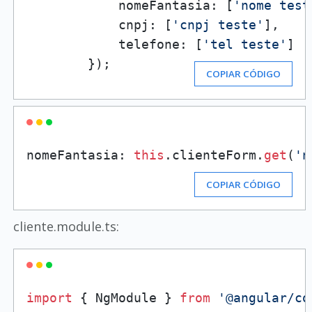
            nomeFantasia: [
'nome test
            cnpj: [
'cnpj teste'
],

            telefone: [
'tel teste'
]

        });
COPIAR CÓDIGO
nomeFantasia: 
this
.clienteForm.
get
(
'n
COPIAR CÓDIGO
cliente.module.ts:
import
 { NgModule } 
from
'@angular/co