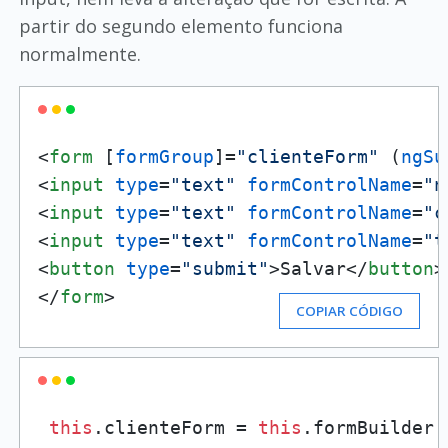
partir do segundo elemento funciona
normalmente.
<
form
 [
formGroup
]=
"clienteForm"
 (
ngSu
<
input
type
=
"text"
formControlName
=
"n
<
input
type
=
"text"
formControlName
=
"c
<
input
type
=
"text"
formControlName
=
"t
<
button
type
=
"submit"
>
Salvar
</
button
>
</
form
>
COPIAR CÓDIGO
this
.clienteForm = 
this
.formBuilder.