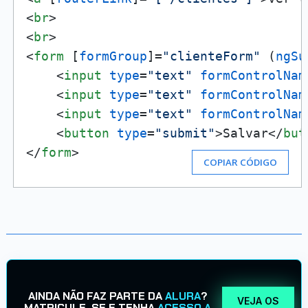
<
br
>
<
br
>
<
form
 [
formGroup
]=
"clienteForm"
 (
ngSu
<
input
type
=
"text"
formControlNam
<
input
type
=
"text"
formControlNam
<
input
type
=
"text"
formControlNam
<
button
type
=
"submit"
>
Salvar
</
but
</
form
>
COPIAR CÓDIGO
AINDA NÃO FAZ PARTE DA
ALURA
?
VEJA OS
MATRICULE-SE E TENHA
ACESSO A