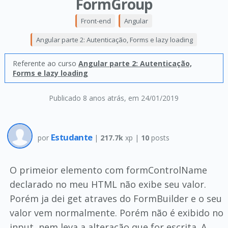
FormGroup
Front-end
Angular
Angular parte 2: Autenticação, Forms e lazy loading
Referente ao curso
Angular parte 2: Autenticação,
Forms e lazy loading
Publicado 8 anos atrás
, em 24/01/2019
Estudante
por
|
217.7k
xp |
10
posts
O primeior elemento com formControlName
declarado no meu HTML não exibe seu valor.
Porém ja dei get atraves do FormBuilder e o seu
valor vem normalmente. Porém não é exibido no
input, nem leva a alteração que for escrita. A