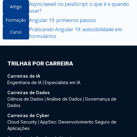
Async/await no JavaScript: o que é e quando
Artigo
usar?
Angular 19: primeiros passos
Formação
Praticando Angular 19: acessibilidade em
Curso
formulários
TRILHAS POR CARREIRA
Carreiras de IA
Engenharia de IA
Especialista em IA
|
Carreiras de Dados
Ciência de Dados
Análise de Dados
Governança de
|
|
Dados
Carreiras de Cyber
Cloud Security
AppSec: Desenvolvimento Seguro de
|
Aplicações