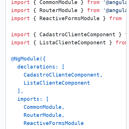
import
 { CommonModule } 
from
'@angula
import
 { RouterModule } 
from
'@angula
import
 { ReactiveFormsModule } 
from
'
import
 { CadastroClienteComponent } 
f
import
 { ListaClienteComponent } 
from
@NgModule(
{

  declarations: [

    CadastroClienteComponent,

    ListaClienteComponent

  ],

  imports: [

    CommonModule,

    RouterModule,

    ReactiveFormsModule
