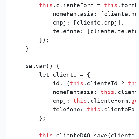
this
.clienteForm = 
this
.formB
            nomeFantasia: [cliente.nom
            cnpj: [cliente.cnpj],

            telefone: [cliente.telefon
        });

    }

    salvar() {

        let cliente = {

            id: (
this
.clienteId ? 
thi
            nomeFantasia: 
this
.client
            cnpj: 
this
.clienteForm.
ge
            telefone: 
this
.clienteFor
        };

this
.clienteDAO.save(cliente)
