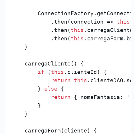
        ConnectionFactory.getConnectio
            .then(connection => 
this
.
            .then(
this
.carregaCliente
            .then(
this
.carregaForm.bi
    }

    carregaCliente() {

if
 (
this
.clienteId) {

return
this
.clienteDAO.se
        } 
else
 {

return
 { nomeFantasia: 
''
        }

    }

    carregaForm(cliente) {
