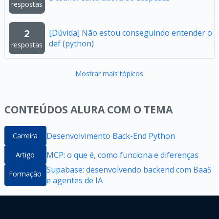
respostas
2
[Dúvida] Não estou conseguindo entender o
def (python)
respostas
Mostrar mais tópicos
CONTEÚDOS ALURA COM O TEMA
Desenvolvimento Back-End Python
Carreira
MCP: o que é, como funciona e diferenças
Artigo
Supabase: desenvolvendo backend com BaaS
Formação
e agentes de IA