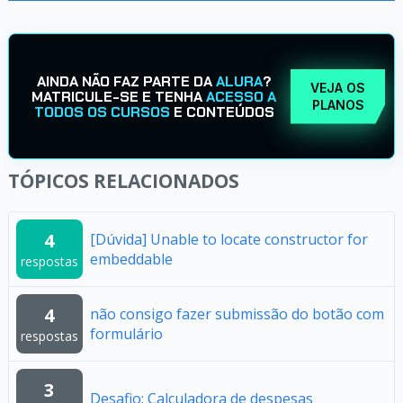
AINDA NÃO FAZ PARTE DA
ALURA
?
VEJA OS
MATRICULE-SE E TENHA
ACESSO A
PLANOS
TODOS OS CURSOS
E CONTEÚDOS
TÓPICOS RELACIONADOS
4
[Dúvida] Unable to locate constructor for
embeddable
respostas
4
não consigo fazer submissão do botão com
formulário
respostas
3
Desafio: Calculadora de despesas