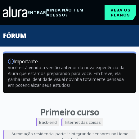
AINDA NÃO TEM
VEJA OS
ENTRAR
ACESSO?
PLANOS
FÓRUM
Importante
Você está vendo a versão anterior da nova experiência da
Alura que estamos preparando para você. Em breve, ela
ganha uma identidade visual novinha totalmente pensada
em potencializar seus estudos!
Primeiro curso
Back-end
Internet das coisas
Automação residencial parte 1: integrando sensores no Home