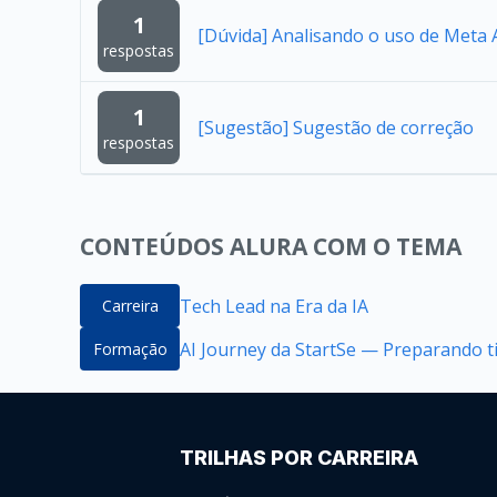
1
[Dúvida] Analisando o uso de Meta A
respostas
1
[Sugestão] Sugestão de correção
respostas
CONTEÚDOS ALURA COM O TEMA
Tech Lead na Era da IA
Carreira
AI Journey da StartSe — Preparando ti
Formação
TRILHAS POR CARREIRA