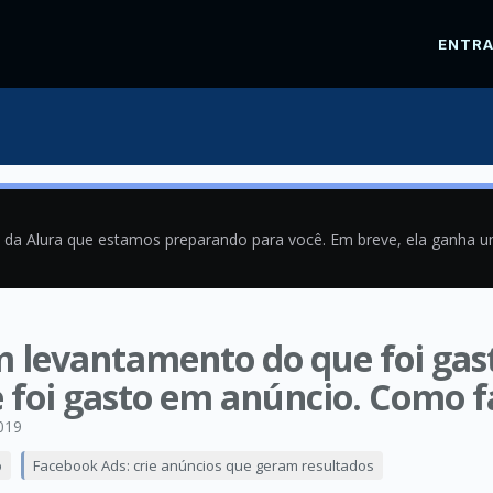
ENTR
a da Alura que estamos preparando para você. Em breve, ela ganha 
um levantamento do que foi g
e foi gasto em anúncio. Como f
019
o
Facebook Ads: crie anúncios que geram resultados