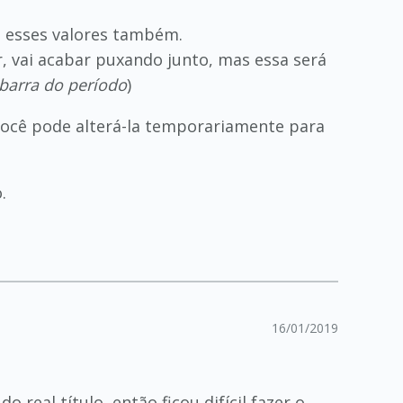
 esses valores também.
, vai acabar puxando junto, mas essa será
barra do período
)
você pode alterá-la temporariamente para
.
16/01/2019
real título, então ficou difícil fazer o