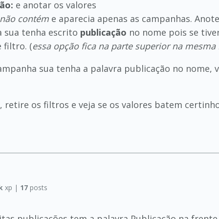
ão:
e anotar os valores
não contém
e aparecia apenas as campanhas. Anote
 sua tenha escrito
publicação
no nome pois se tiver
filtro. (
essa opção fica na parte superior na mesma 
ampanha sua tenha a palavra publicação no nome, 
 retire os filtros e veja se os valores batem certinho
k
xp |
17
posts
as publicações tem a palavra Publicação na frente do 