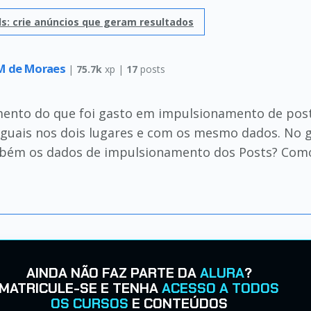
s: crie anúncios que geram resultados
 M de Moraes
|
75.7k
xp |
17
posts
mento do que foi gasto em impulsionamento de post
iguais nos dois lugares e com os mesmo dados. No g
bém os dados de impulsionamento dos Posts? Como 
AINDA NÃO FAZ PARTE DA
ALURA
?
MATRICULE-SE E TENHA
ACESSO A TODOS
OS CURSOS
E CONTEÚDOS