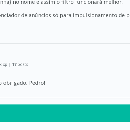
nha} no nome e assim o filtro funcionará melhor.
enciador de anúncios só para impulsionamento de p
k
xp |
17
posts
o obrigado, Pedro!