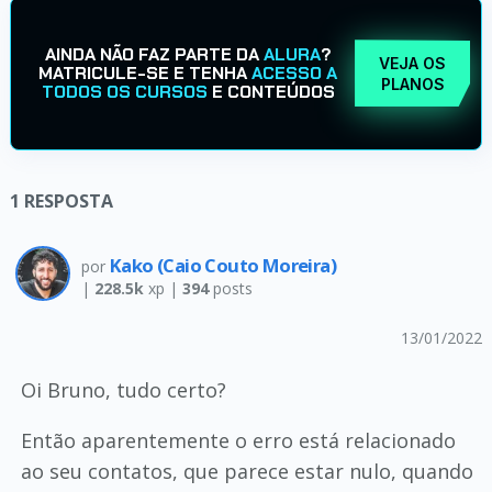
AINDA NÃO FAZ PARTE DA
ALURA
?
VEJA OS
MATRICULE-SE E TENHA
ACESSO A
PLANOS
TODOS OS CURSOS
E CONTEÚDOS
1
RESPOSTA
Kako (Caio Couto Moreira)
por
|
228.5k
xp |
394
posts
13/01/2022
Oi Bruno, tudo certo?
Então aparentemente o erro está relacionado
ao seu contatos, que parece estar nulo, quando