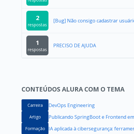
2
[Bug] Não consigo cadastrar usuár
respostas
1
PRECISO DE AJUDA
respostas
CONTEÚDOS ALURA COM O TEMA
DevOps Engineering
Carreira
Publicando SpringBoot e Frontend e
Artigo
IA aplicada à cibersegurança: ferrame
Formação