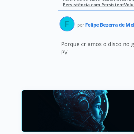
Persistência com PersistentVol
Felipe Bezerra de Me
por
Porque criamos o disco no 
PV