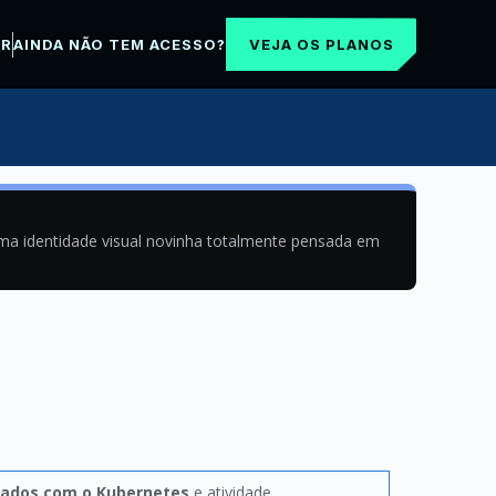
VEJA OS PLANOS
AR
AINDA NÃO TEM ACESSO?
uma identidade visual novinha totalmente pensada em
dados com o Kubernetes
e atividade