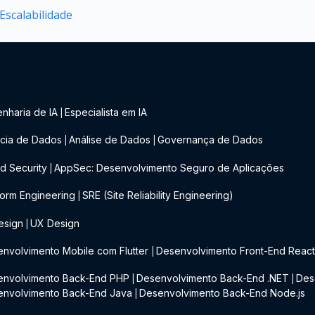
scalabilidade
nharia de IA
Especialista em IA
|
cia de Dados
Análise de Dados
Governança de Dados
|
|
d Security
AppSec: Desenvolvimento Seguro de Aplicações
|
form Engineering
SRE (Site Reliability Engineering)
|
esign
UX Design
|
nvolvimento Mobile com Flutter
Desenvolvimento Front-End Reac
|
envolvimento Back-End PHP
Desenvolvimento Back-End .NET
Des
|
|
envolvimento Back-End Java
Desenvolvimento Back-End Node.js
|