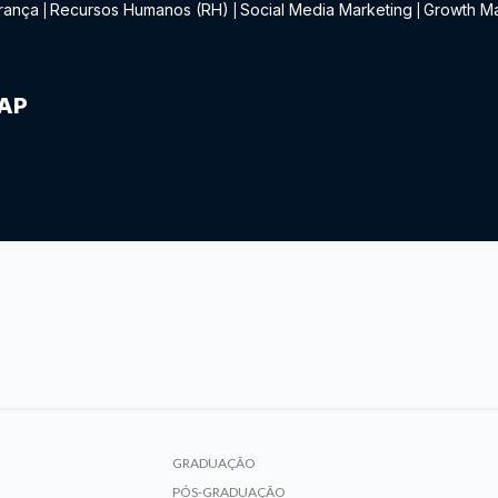
rança
Recursos Humanos (RH)
Social Media Marketing
Growth Ma
|
|
|
IAP
GRADUAÇÃO
PÓS-GRADUAÇÃO