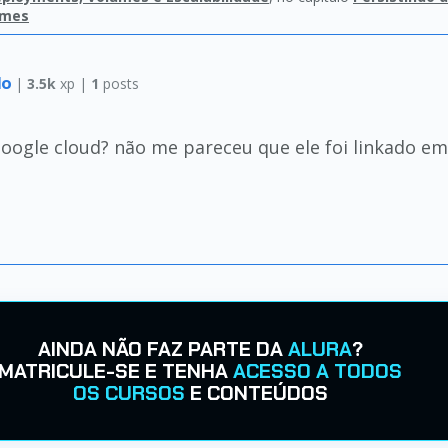
umes
lo
|
3.5k
xp |
1
posts
google cloud? não me pareceu que ele foi linkad
AINDA NÃO FAZ PARTE DA
ALURA
?
MATRICULE-SE E TENHA
ACESSO A TODOS
OS CURSOS
E CONTEÚDOS