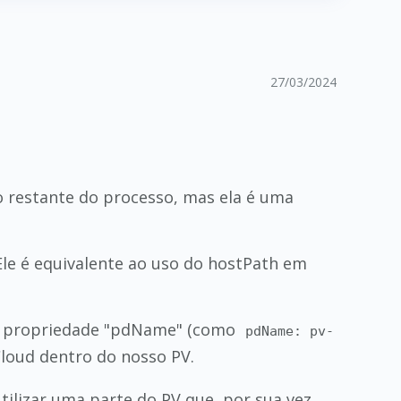
27/03/2024
o restante do processo, mas ela é uma
Ele é equivalente ao uso do hostPath em
na propriedade "pdName" (como
pdName: pv-
Cloud dentro do nosso PV.
tilizar uma parte do PV que, por sua vez,