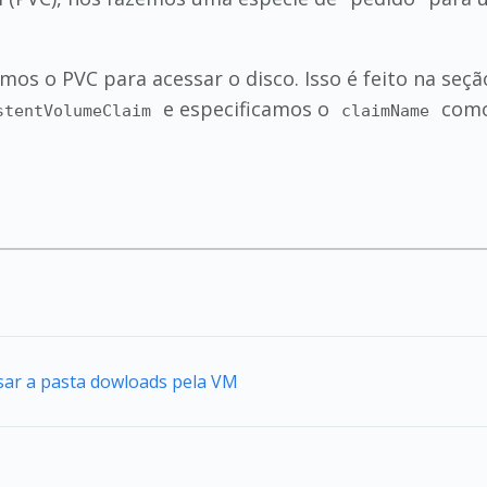
mos o PVC para acessar o disco. Isso é feito na seç
e especificamos o
como
stentVolumeClaim
claimName
sar a pasta dowloads pela VM