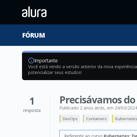
FÓRUM
Importante
Você está vendo a versão anterior da nova experiênci
potencializar seus estudos!
Precisávamos do 
1
Publicado 2 anos atrás
, em 24/03/202
resposta
DevOps
Containers
Kubernetes
Referente ao curso
Kubernetes: De