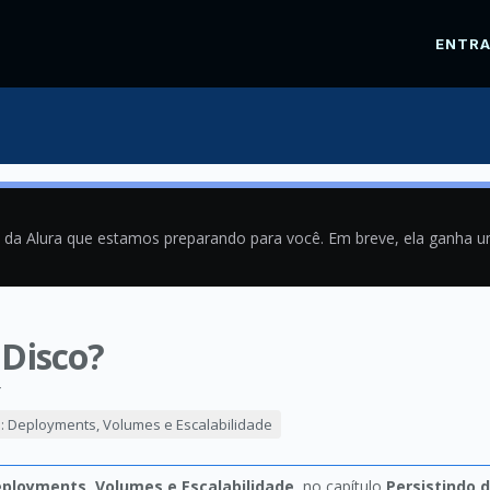
ENTR
a da Alura que estamos preparando para você. Em breve, ela ganha 
Disco?
4
: Deployments, Volumes e Escalabilidade
ployments, Volumes e Escalabilidade
, no capítulo
Persistindo 