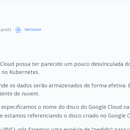
posts
Instrutor
 Cloud possa ter parecido um pouco desvinculada d
s no Kubernetes.
onde os dados serão armazenados de forma efetiva. 
iente de nuvem.
, especificamos o nome do disco do Google Cloud 
que estamos referenciando o disco criado no Google 
m (PVC), nós fazemos uma espécie de "pedido" para u