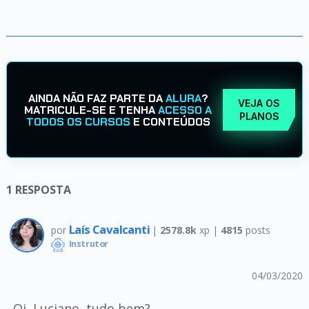
AINDA NÃO FAZ PARTE DA
ALURA
?
VEJA OS
MATRICULE-SE E TENHA
ACESSO A
PLANOS
TODOS OS CURSOS
E CONTEÚDOS
1
RESPOSTA
Laís Cavalcanti
por
|
2578.8k
xp |
4815
posts
Instrutor
04/03/2020
Oi, Luciano, tudo bem?