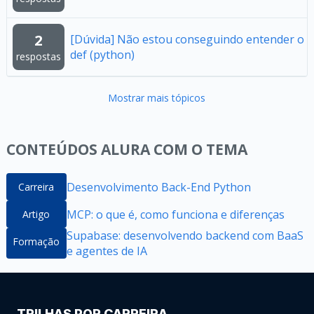
2
[Dúvida] Não estou conseguindo entender o
def (python)
respostas
Mostrar mais tópicos
CONTEÚDOS ALURA COM O TEMA
Desenvolvimento Back-End Python
Carreira
MCP: o que é, como funciona e diferenças
Artigo
Supabase: desenvolvendo backend com BaaS
Formação
e agentes de IA
TRILHAS POR CARREIRA