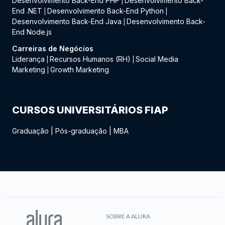
Desenvolvimento Back-End PHP
Desenvolvimento Back-
|
End .NET
Desenvolvimento Back-End Python
|
|
Desenvolvimento Back-End Java
Desenvolvimento Back-
|
End Node.js
Carreiras de Negócios
Liderança
Recursos Humanos (RH)
Social Media
|
|
Marketing
Growth Marketing
|
CURSOS UNIVERSITÁRIOS FIAP
Graduação
|
Pós-graduação
|
MBA
SOBRE A ALURA