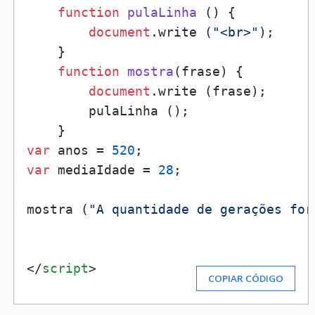
function
pulaLinha
 () {

document
.
write
 (
"<br>"
);

    }

function
mostra
(
frase
) {

document
.
write
 (frase);

        pulaLinha ();

var
 anos = 
520
var
 mediaIdade = 
28
;

mostra (
"A quantidade de gerações for
</
script
>
COPIAR CÓDIGO