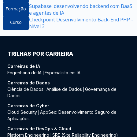
Supabase: desenvolvendo backend com BaaS
Formação
e agentes de IA
Checkpoint Desenvolvimento Back-End PHP -
Curso
Nível 3
TRILHAS POR CARREIRA
Carreiras de IA
Engenharia de IA
Especialista em IA
|
Carreiras de Dados
Ciência de Dados
Análise de Dados
Governança de
|
|
Dados
Carreiras de Cyber
Cloud Security
AppSec: Desenvolvimento Seguro de
|
Aplicações
Carreiras de DevOps & Cloud
Platform Engineering
SRE (Site Reliability Engineering)
|