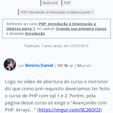
Back-end
PHP
PHP: Introdução à Orientação a Objetos parte 1
Referente ao curso
PHP: Introdução à Orientação a
Objetos parte 1
, no capítulo
Criando sua primeira classe
e atividade
Introdução
Publicado 7 anos atrás
, em 15/07/2019
Benício Daniel
por
|
187.9k
xp |
63
posts
Logo no vídeo de abertura do curso o instrutor
diz que como pré-requisito deveríamos ter feito
o curso de PHP com sql 1 e 2. Porém, pela
página desse curso só exige o "Avançando com
PHP: Arrays... " (
https://imgur.com/0C26QQ2
).