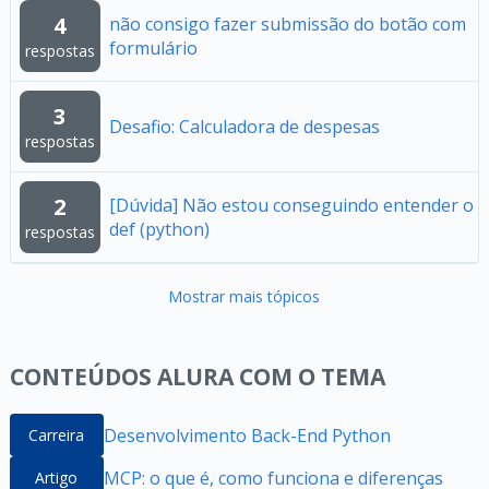
4
não consigo fazer submissão do botão com
formulário
respostas
3
Desafio: Calculadora de despesas
respostas
2
[Dúvida] Não estou conseguindo entender o
def (python)
respostas
Mostrar mais tópicos
CONTEÚDOS ALURA COM O TEMA
Desenvolvimento Back-End Python
Carreira
MCP: o que é, como funciona e diferenças
Artigo