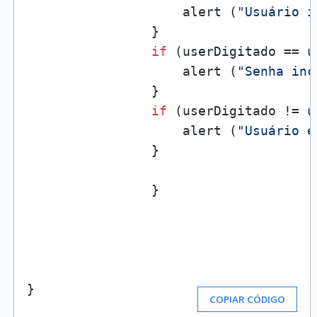
                    alert (
"Usuário i
                }

if
 (userDigitado == u
                    alert (
"Senha inc
                }

if
 (userDigitado != u
                    alert (
"Usuário e
                }

                }

}
COPIAR CÓDIGO