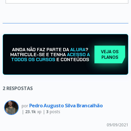
AINDA NÃO FAZ PARTE DA
ALURA
?
VEJA OS
MATRICULE-SE E TENHA
ACESSO A
PLANOS
TODOS OS CURSOS
E CONTEÚDOS
2
RESPOSTAS
Pedro Augusto Silva Brancalhão
por
|
23.1k
xp |
3
posts
09/09/2021