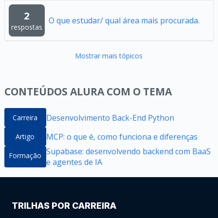
2
O que estudar/ qual área mais procurada.
respostas
Mostrar mais tópicos
CONTEÚDOS ALURA COM O TEMA
Desenvolvimento Back-End Python
Carreira
MCP: o que é, como funciona e diferenças
Artigo
Supabase: desenvolvendo backend com BaaS
Formação
e agentes de IA
TRILHAS POR CARREIRA