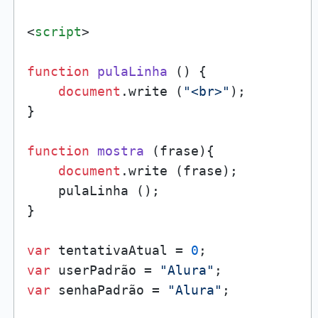
<
script
>
function
pulaLinha
 () {

document
.
write
 (
"<br>"
);

}

function
mostra
 (frase){

document
.
write
 (frase);

    pulaLinha ();

}

var
 tentativaAtual = 
0
var
 userPadrão = 
"Alura"
var
 senhaPadrão = 
"Alura"
;
