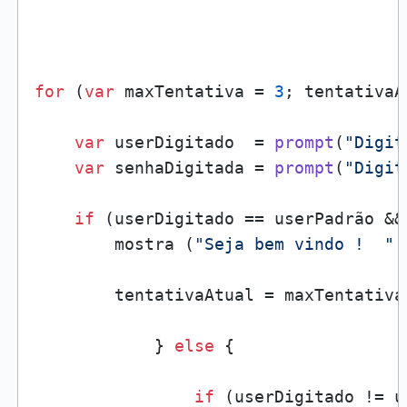
for
 (
var
 maxTentativa = 
3
; tentativaA
var
 userDigitado  = 
prompt
(
"Digit
var
 senhaDigitada = 
prompt
(
"Digit
if
 (userDigitado == userPadrão &&
        mostra (
"Seja bem vindo !  "
 
        tentativaAtual = maxTentativa 
            } 
else
 {

if
 (userDigitado != u