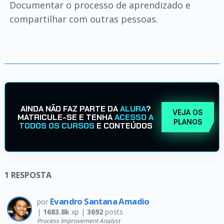
Documentar o processo de aprendizado e
compartilhar com outras pessoas.
AINDA NÃO FAZ PARTE DA
ALURA
?
VEJA OS
MATRICULE-SE E TENHA
ACESSO A
PLANOS
TODOS OS CURSOS
E CONTEÚDOS
1
RESPOSTA
Evandro Santana Amadio
por
|
1683.8k
xp |
3692
posts
Process Improvement Analyst