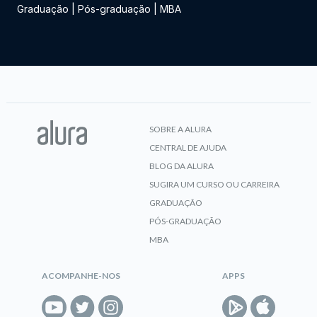
Graduação
|
Pós-graduação
|
MBA
SOBRE A ALURA
CENTRAL DE AJUDA
BLOG DA ALURA
SUGIRA UM CURSO OU CARREIRA
GRADUAÇÃO
PÓS-GRADUAÇÃO
MBA
ACOMPANHE-NOS
APPS