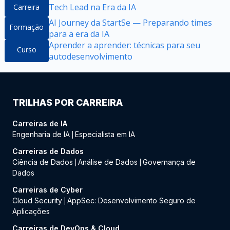
Tech Lead na Era da IA
Carreira
AI Journey da StartSe — Preparando times
Formação
para a era da IA
Aprender a aprender: técnicas para seu
Curso
autodesenvolvimento
TRILHAS POR CARREIRA
Carreiras de IA
Engenharia de IA
Especialista em IA
|
Carreiras de Dados
Ciência de Dados
Análise de Dados
Governança de
|
|
Dados
Carreiras de Cyber
Cloud Security
AppSec: Desenvolvimento Seguro de
|
Aplicações
Carreiras de DevOps & Cloud