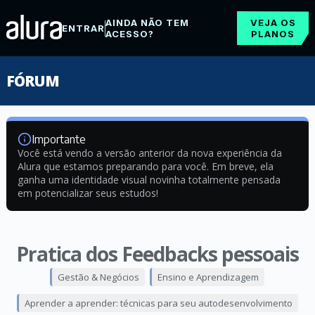
AINDA NÃO TEM
VEJA OS
ENTRAR
ACESSO?
PLANOS
FÓRUM
Importante
Você está vendo a versão anterior da nova experiência da
Alura que estamos preparando para você. Em breve, ela
ganha uma identidade visual novinha totalmente pensada
em potencializar seus estudos!
Pratica dos Feedbacks pessoais
Gestão & Negócios
Ensino e Aprendizagem
Aprender a aprender: técnicas para seu autodesenvolvimento