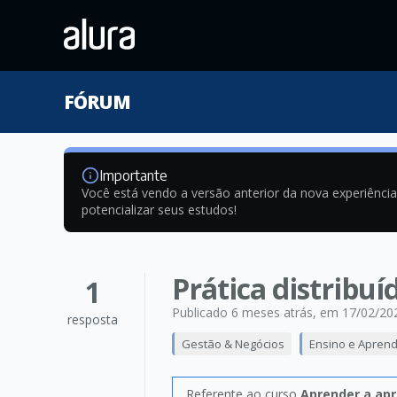
FÓRUM
Importante
Você está vendo a versão anterior da nova experiênci
potencializar seus estudos!
Prática distribu
1
Publicado 6 meses atrás
, em 17/02/20
resposta
Gestão & Negócios
Ensino e Apren
Referente ao curso
Aprender a apr