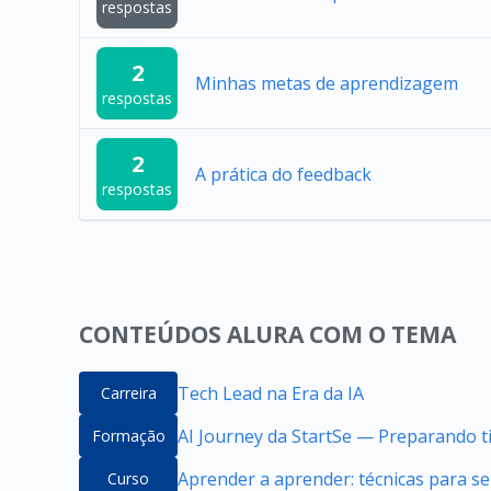
respostas
2
Minhas metas de aprendizagem
respostas
2
A prática do feedback
respostas
CONTEÚDOS ALURA COM O TEMA
Tech Lead na Era da IA
Carreira
AI Journey da StartSe — Preparando ti
Formação
Aprender a aprender: técnicas para 
Curso