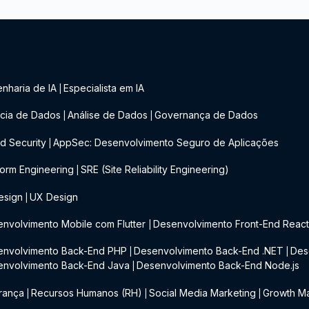
nharia de IA
Especialista em IA
|
cia de Dados
Análise de Dados
Governança de Dados
|
|
d Security
AppSec: Desenvolvimento Seguro de Aplicações
|
form Engineering
SRE (Site Reliability Engineering)
|
esign
UX Design
|
nvolvimento Mobile com Flutter
Desenvolvimento Front-End Reac
|
envolvimento Back-End PHP
Desenvolvimento Back-End .NET
Des
|
|
envolvimento Back-End Java
Desenvolvimento Back-End Node.js
|
rança
Recursos Humanos (RH)
Social Media Marketing
Growth Ma
|
|
|