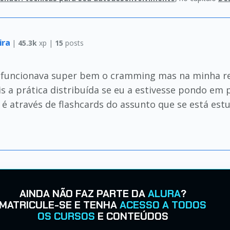
ira
|
45.3k
xp |
15
posts
 funcionava super bem o cramming mas na minha rea
is a prática distribuída se eu a estivesse pondo em
da é através de flashcards do assunto que se está estu
AINDA NÃO FAZ PARTE DA
ALURA
?
MATRICULE-SE E TENHA
ACESSO A TODOS
OS CURSOS
E CONTEÚDOS