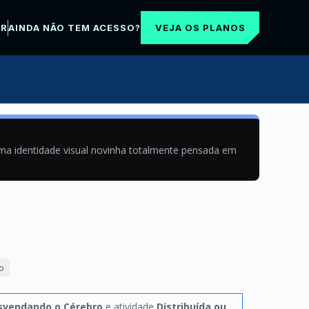
VEJA OS PLANOS
AR
AINDA NÃO TEM ACESSO?
uma identidade visual novinha totalmente pensada em
o
svendando o Cérebro
e atividade
Distribuída ou