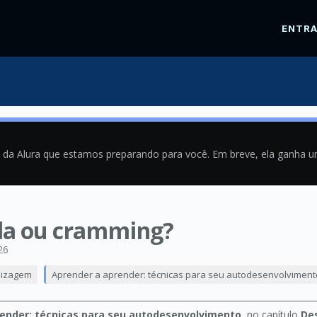
ENTR
a da Alura que estamos preparando para você. Em breve, ela ganha 
ída ou cramming?
26
dizagem
Aprender a aprender: técnicas para seu autodesenvolviment
ender: técnicas para seu autodesenvolvimento
, no capítulo
De