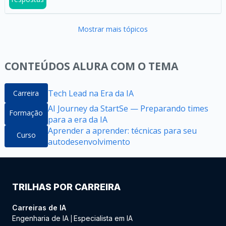
Mostrar mais tópicos
CONTEÚDOS ALURA COM O TEMA
Tech Lead na Era da IA
Carreira
AI Journey da StartSe — Preparando times
Formação
para a era da IA
Aprender a aprender: técnicas para seu
Curso
autodesenvolvimento
TRILHAS POR CARREIRA
Carreiras de IA
Engenharia de IA
Especialista em IA
|