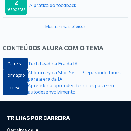
2
A prática do feedback
respostas
Mostrar mais tópicos
CONTEÚDOS ALURA COM O TEMA
Tech Lead na Era da IA
Carreira
AI Journey da StartSe — Preparando times
Formação
para a era da IA
Aprender a aprender: técnicas para seu
Curso
autodesenvolvimento
TRILHAS POR CARREIRA
Carreiras de IA