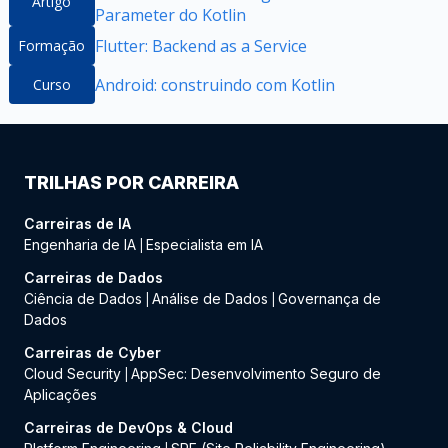
Artigo
Parameter do Kotlin
Flutter: Backend as a Service
Formação
Android: construindo com Kotlin
Curso
TRILHAS POR CARREIRA
Carreiras de IA
Engenharia de IA
Especialista em IA
|
Carreiras de Dados
Ciência de Dados
Análise de Dados
Governança de
|
|
Dados
Carreiras de Cyber
Cloud Security
AppSec: Desenvolvimento Seguro de
|
Aplicações
Carreiras de DevOps & Cloud