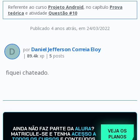
Referente ao curso
Projeto Android
, no capítulo
Prova
teórica
e atividade
Questão #10
Publicado 4 anos atrás
, em 24/03/2022
Daniel Jefferson Correia Eloy
por
|
89.4k
xp |
5
posts
fiquei chateado.
AINDA NÃO FAZ PARTE DA
ALURA
?
VEJA OS
MATRICULE-SE E TENHA
ACESSO A
PLANOS
TODOS OS CURSOS
E CONTEÚDOS