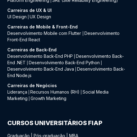
Platform Engineering
SRE (Site Reliability Engineering)
|
Carreiras de UX & UI
UI Design
UX Design
|
Carreiras de Mobile & Front-End
Desenvolvimento Mobile com Flutter
Desenvolvimento
|
Front-End React
Carreiras de Back-End
Desenvolvimento Back-End PHP
Desenvolvimento Back-
|
End .NET
Desenvolvimento Back-End Python
|
|
Desenvolvimento Back-End Java
Desenvolvimento Back-
|
End Node.js
Carreiras de Negócios
Liderança
Recursos Humanos (RH)
Social Media
|
|
Marketing
Growth Marketing
|
CURSOS UNIVERSITÁRIOS FIAP
Graduação
|
Pós-graduação
|
MBA