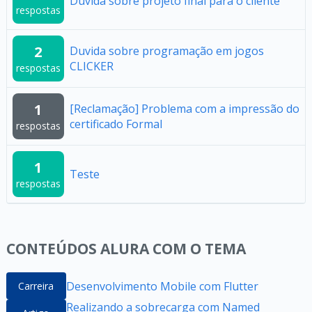
Dúvida sobre projeto final para o cliente
respostas
2
Duvida sobre programação em jogos
CLICKER
respostas
1
[Reclamação] Problema com a impressão do
certificado Formal
respostas
1
Teste
respostas
CONTEÚDOS ALURA COM O TEMA
Desenvolvimento Mobile com Flutter
Carreira
Realizando a sobrecarga com Named