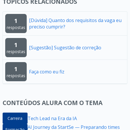
TÓPICOS RELACIONADOS
1
[Dúvida] Quanto dos requisitos da vaga eu
preciso cumprir?
respostas
1
[Sugestão] Sugestão de correção
respostas
1
Faça como eu fiz
respostas
CONTEÚDOS ALURA COM O TEMA
Tech Lead na Era da IA
Carreira
AI Journey da StartSe — Preparando times
Formação