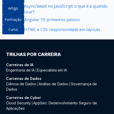
Async/await no JavaScript: o que é e quando
Artigo
usar?
Angular 19: primeiros passos
Formação
HTML e CSS: responsividade em layouts
Curso
TRILHAS POR CARREIRA
Carreiras de IA
Engenharia de IA
Especialista em IA
|
Carreiras de Dados
Ciência de Dados
Análise de Dados
Governança de
|
|
Dados
Carreiras de Cyber
Cloud Security
AppSec: Desenvolvimento Seguro de
|
Aplicações