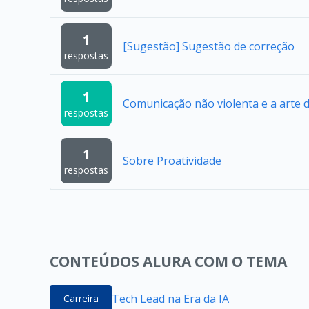
1
[Sugestão] Sugestão de correção
respostas
1
Comunicação não violenta e a arte 
respostas
1
Sobre Proatividade
respostas
CONTEÚDOS ALURA COM O TEMA
Tech Lead na Era da IA
Carreira