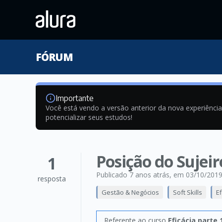
FÓRUM
Importante
Você está vendo a versão anterior da nova experiênci
potencializar seus estudos!
Posição do Sujeir
1
Publicado 7 anos atrás
, em 03/10/201
resposta
Gestão & Negócios
Soft Skills
E
Referente ao curso
Eficácia parte 