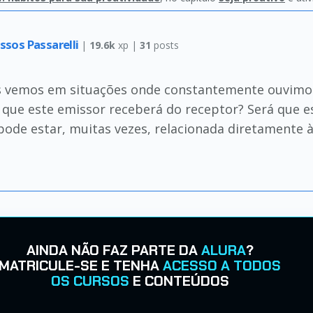
ssos Passarelli
|
19.6k
xp |
31
posts
s vemos em situações onde constantemente ouvimos: 
que este emissor receberá do receptor? Será que 
pode estar, muitas vezes, relacionada diretamente à
AINDA NÃO FAZ PARTE DA
ALURA
?
MATRICULE-SE E TENHA
ACESSO A TODOS
OS CURSOS
E CONTEÚDOS