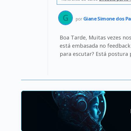
Giane Simone dos Pa
por
Boa Tarde, Muitas vezes no
está embasada no feedback 
para escutar? Está postura 