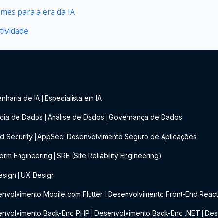
mes para a era da IA
tividade
nharia de IA
Especialista em IA
|
cia de Dados
Análise de Dados
Governança de Dados
|
|
d Security
AppSec: Desenvolvimento Seguro de Aplicações
|
form Engineering
SRE (Site Reliability Engineering)
|
esign
UX Design
|
nvolvimento Mobile com Flutter
Desenvolvimento Front-End Reac
|
envolvimento Back-End PHP
Desenvolvimento Back-End .NET
Des
|
|