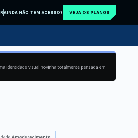
VEJA OS PLANOS
AR
AINDA NÃO TEM ACESSO?
uma identidade visual novinha totalmente pensada em
vidade
Amadurecimento