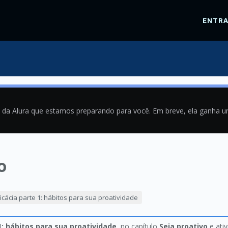
ENTR
a da Alura que estamos preparando para você. Em breve, ela ganha 
o
9
ficácia parte 1: hábitos para sua proatividade
1: hábitos para sua proatividade
, no capítulo
Seja proativo
e ati