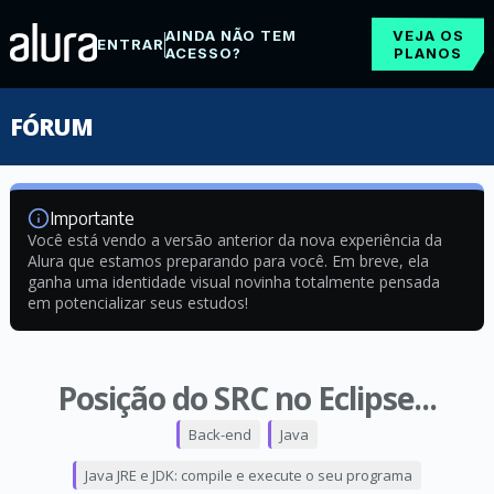
AINDA NÃO TEM
VEJA OS
ENTRAR
ACESSO?
PLANOS
FÓRUM
Importante
Você está vendo a versão anterior da nova experiência da
Alura que estamos preparando para você. Em breve, ela
ganha uma identidade visual novinha totalmente pensada
em potencializar seus estudos!
Posição do SRC no Eclipse...
Back-end
Java
Java JRE e JDK: compile e execute o seu programa