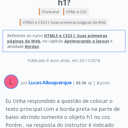
h1?
Front-end
HTML e CSS
HTML5 e CSS3 I: Suas primeiras páginas da Web
Referente ao curso
HTML5 e CSS3 I: Suas primeiras
páginas da Web
, no capítulo
Aprimorando o layout
e
atividade
Bordas
Publicado 8 anos atrás
, em 20/11/2018
Lucas Albuquerque
por
|
63.3k
xp |
2
posts
Eu tinha respondido a questão de colocar o
texto principal com a borda preta na parte de
baixo abrindo somente o objeto h1 no css;
Porém , na resposta do instrutor é indicado