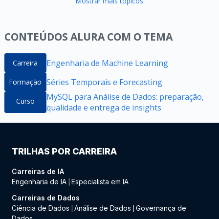
Mostrar mais tópicos
CONTEÚDOS ALURA COM O TEMA
Engenharia de Machine Learning
Carreira
Séries Temporais e Forecasting
Formação
MySQL para Análise de Dados: preparação,
Curso
qualidade e entrega de insights
TRILHAS POR CARREIRA
Carreiras de IA
Engenharia de IA
Especialista em IA
|
Carreiras de Dados
Ciência de Dados
Análise de Dados
Governança de
|
|
Dados