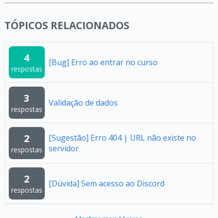
TÓPICOS RELACIONADOS
4
[Bug] Erro ao entrar no curso
respostas
3
Validação de dados
respostas
2
[Sugestão] Erro 404 | URL não existe no
servidor
respostas
2
[Dúvida] Sem acesso ao Discord
respostas