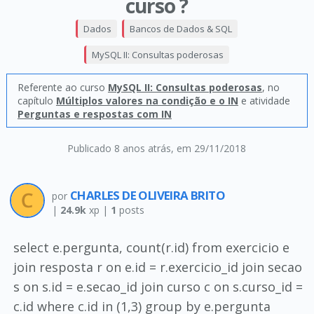
curso ?
Dados
Bancos de Dados & SQL
MySQL II: Consultas poderosas
Referente ao curso
MySQL II: Consultas poderosas
, no
capítulo
Múltiplos valores na condição e o IN
e atividade
Perguntas e respostas com IN
Publicado 8 anos atrás
, em 29/11/2018
CHARLES DE OLIVEIRA BRITO
por
|
24.9k
xp |
1
posts
select e.pergunta, count(r.id) from exercicio e
join resposta r on e.id = r.exercicio_id join secao
s on s.id = e.secao_id join curso c on s.curso_id =
c.id where c.id in (1,3) group by e.pergunta