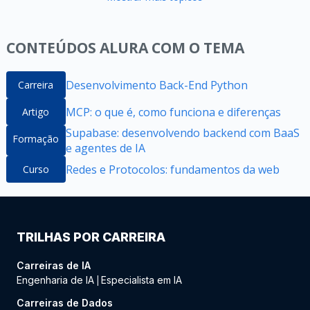
CONTEÚDOS ALURA COM O TEMA
Desenvolvimento Back-End Python
Carreira
MCP: o que é, como funciona e diferenças
Artigo
Supabase: desenvolvendo backend com BaaS
Formação
e agentes de IA
Redes e Protocolos: fundamentos da web
Curso
TRILHAS POR CARREIRA
Carreiras de IA
Engenharia de IA
Especialista em IA
|
Carreiras de Dados