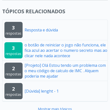
TÓPICOS RELACIONADOS
3
Resposta e dúvida
respostas
o botão de reiniciar o jogo não funciona, ele
3
fica azul ao acertar o numero secreto mas ao
respostas
clicar nele nada acontece
[Projeto] Olá Estou tendo um problema com
2
o meu código de calculo de IMC . Alquem
respostas
poderia me ajudar
2
[Dúvida] lenght - 1
respostas
Mostrar mais tópicos