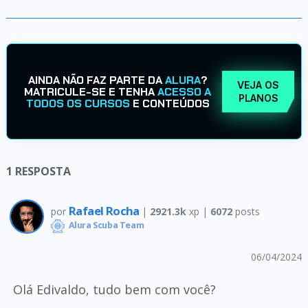
AINDA NÃO FAZ PARTE DA
ALURA
?
VEJA OS
MATRICULE-SE E TENHA
ACESSO A
PLANOS
TODOS OS CURSOS
E CONTEÚDOS
1
RESPOSTA
Rafael Rocha
por
|
2921.3k
xp |
6072
posts
Alura Scuba Team
06/04/2024
Olá Edivaldo, tudo bem com você?