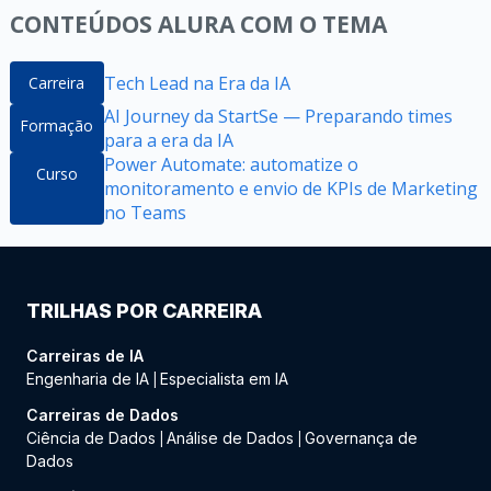
CONTEÚDOS ALURA COM O TEMA
Tech Lead na Era da IA
Carreira
AI Journey da StartSe — Preparando times
Formação
para a era da IA
Power Automate: automatize o
Curso
monitoramento e envio de KPIs de Marketing
no Teams
TRILHAS POR CARREIRA
Carreiras de IA
Engenharia de IA
Especialista em IA
|
Carreiras de Dados
Ciência de Dados
Análise de Dados
Governança de
|
|
Dados