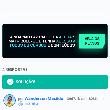
AINDA NÃO FAZ PARTE DA
ALURA
?
VEJA OS
MATRICULE-SE E TENHA
ACESSO A
PLANOS
TODOS OS CURSOS
E CONTEÚDOS
4
RESPOSTAS
SOLUÇÃO!
Wanderson Macêdo
por
|
3967.1k
xp |
8086
posts
Instrutor