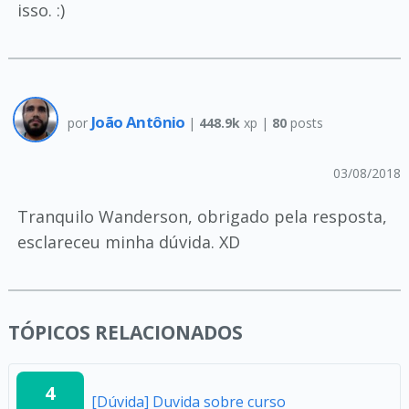
isso. :)
João Antônio
por
|
448.9k
xp |
80
posts
03/08/2018
Tranquilo Wanderson, obrigado pela resposta,
esclareceu minha dúvida. XD
TÓPICOS RELACIONADOS
4
[Dúvida] Duvida sobre curso