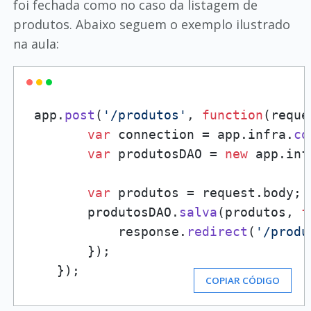
foi fechada como no caso da listagem de
produtos. Abaixo seguem o exemplo ilustrado
na aula:
 app.
post
(
'/produtos'
, 
function
(
reque
var
 connection = app.
infra
.
co
var
 produtosDAO = 
new
 app.
inf
var
 produtos = request.
body
;

        produtosDAO.
salva
(produtos, 
f
            response.
redirect
(
'/produ
        });

    });
COPIAR CÓDIGO