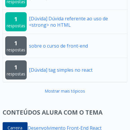
respostas
1
[Dúvida] Dúvida referente ao uso de
<strong> no HTML
respostas
1
sobre o curso de front-end
respostas
1
[Dúvida] tag simples no react
respostas
Mostrar mais tópicos
CONTEÚDOS ALURA COM O TEMA
Desenvolvimento Front-End React
Carreira