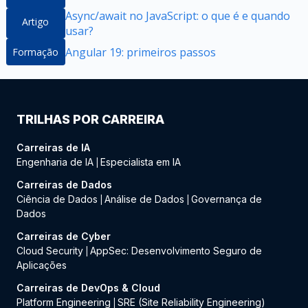
Async/await no JavaScript: o que é e quando
Artigo
usar?
Angular 19: primeiros passos
Formação
TRILHAS POR CARREIRA
Carreiras de IA
Engenharia de IA
Especialista em IA
|
Carreiras de Dados
Ciência de Dados
Análise de Dados
Governança de
|
|
Dados
Carreiras de Cyber
Cloud Security
AppSec: Desenvolvimento Seguro de
|
Aplicações
Carreiras de DevOps & Cloud
Platform Engineering
SRE (Site Reliability Engineering)
|