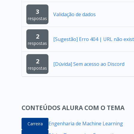
3
Validação de dados
respostas
2
[Sugestão] Erro 404 | URL não exist
respostas
2
[Dúvida] Sem acesso ao Discord
respostas
CONTEÚDOS ALURA COM O TEMA
Engenharia de Machine Learning
Carreira