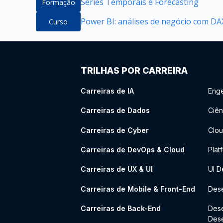
Séries Temporais e Forecasting
Formação
Power BI: análises de negócio com DAX
Curso
TRILHAS POR CARREIRA
Carreiras de IA
Enge
Carreiras de Dados
Ciên
Carreiras de Cyber
Clou
Carreiras de DevOps & Cloud
Plat
Carreiras de UX & UI
UI D
Carreiras de Mobile & Front-End
Dese
Carreiras de Back-End
Des
Des