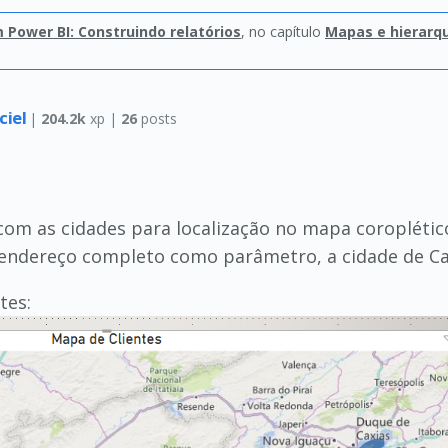
Power BI: Construindo relatórios
, no capítulo
Mapas e hierarq
ciel
|
204.2k
xp |
26
posts
om as cidades para localização no mapa coroplétic
o endereço completo como parâmetro, a cidade de C
tes: