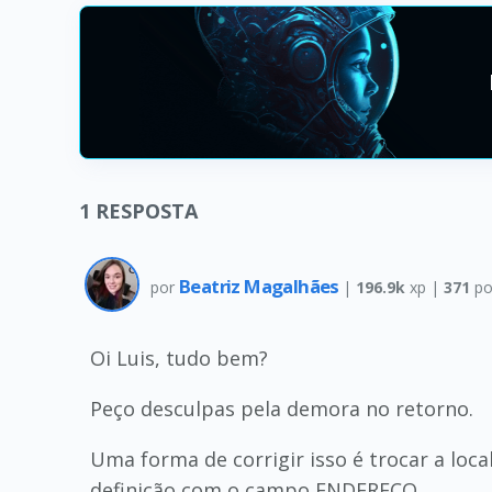
1
RESPOSTA
Beatriz Magalhães
por
|
196.9k
xp |
371
po
Oi Luis, tudo bem?
Peço desculpas pela demora no retorno.
Uma forma de corrigir isso é trocar a lo
definição com o campo ENDEREÇO.