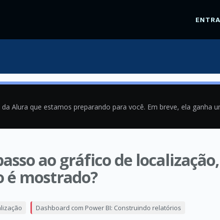
ENTR
a da Alura que estamos preparando para você. Em breve, ela ganha 
asso ao gráfico de localização
 é mostrado?
1
alização
Dashboard com Power BI: Construindo relatórios