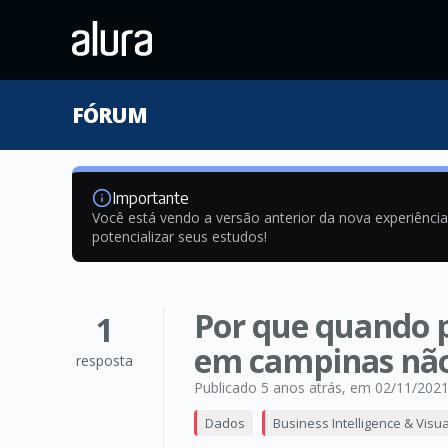
FÓRUM
Importante
Você está vendo a versão anterior da nova experiênci
potencializar seus estudos!
Por que quando p
1
em campinas não
resposta
Publicado 5 anos atrás
, em 02/11/202
Dados
Business Intelligence & Visu