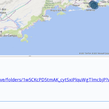
drive/folders/1w5CKcPD5tmAK_cytSxiPlquWgTlmcbjP?