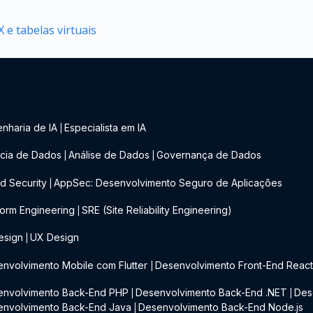
 e tabelas virtuais
nharia de IA
Especialista em IA
|
cia de Dados
Análise de Dados
Governança de Dados
|
|
d Security
AppSec: Desenvolvimento Seguro de Aplicações
|
form Engineering
SRE (Site Reliability Engineering)
|
esign
UX Design
|
nvolvimento Mobile com Flutter
Desenvolvimento Front-End Reac
|
envolvimento Back-End PHP
Desenvolvimento Back-End .NET
Des
|
|
envolvimento Back-End Java
Desenvolvimento Back-End Node.js
|