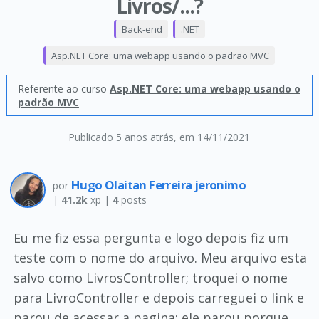
Livros/...?
Back-end
.NET
Asp.NET Core: uma webapp usando o padrão MVC
Referente ao curso
Asp.NET Core: uma webapp usando o
padrão MVC
Publicado 5 anos atrás
, em 14/11/2021
Hugo Olaitan Ferreira jeronimo
por
|
41.2k
xp |
4
posts
Eu me fiz essa pergunta e logo depois fiz um
teste com o nome do arquivo. Meu arquivo esta
salvo como LivrosController; troquei o nome
para LivroController e depois carreguei o link e
parou de acessar a pagina; ele parou porque