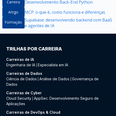
Desenvolvimento Back-End Python
Carreira
MCP: o que é, como funciona e diferenças
Artigo
Supabase: desenvolvendo backend com BaaS
Formação
e agentes de IA
TRILHAS POR CARREIRA
Carreiras de IA
Engenharia de IA
Especialista em IA
|
Carreiras de Dados
Ciência de Dados
Análise de Dados
Governança de
|
|
Dados
Carreiras de Cyber
Cloud Security
AppSec: Desenvolvimento Seguro de
|
Aplicações
Carreiras de DevOps & Cloud