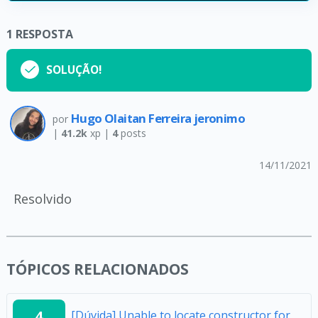
1
RESPOSTA
SOLUÇÃO!
Hugo Olaitan Ferreira jeronimo
por
|
41.2k
xp |
4
posts
14/11/2021
Resolvido
TÓPICOS RELACIONADOS
4
[Dúvida] Unable to locate constructor for