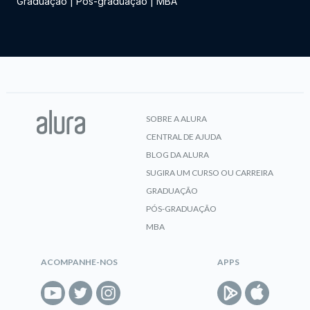
Graduação
|
Pós-graduação
|
MBA
SOBRE A ALURA
CENTRAL DE AJUDA
BLOG DA ALURA
SUGIRA UM CURSO OU CARREIRA
GRADUAÇÃO
PÓS-GRADUAÇÃO
MBA
ACOMPANHE-NOS
APPS