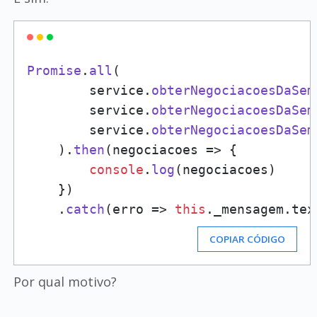
Promise
.
all
(

        service.
obterNegociacoesDaSem
        service.
obterNegociacoesDaSem
        service.
obterNegociacoesDaSem
    ).
then
(
negociacoes
 =>
 {

console
.
log
(negociacoes)

    })

    .
catch
(
erro
 =>
this
.
_mensagem
.
tex
COPIAR CÓDIGO
Por qual motivo?