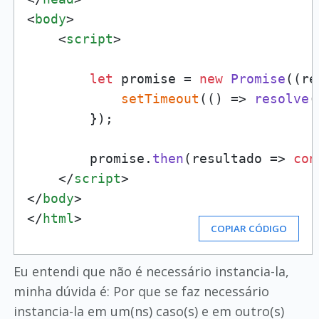
<
body
>
<
script
>
let
 promise = 
new
Promise
(
(
re
setTimeout
(
() =>
resolve
(
        });

        promise.
then
(
resultado
 =>
con
</
script
>
</
body
>
</
html
>
COPIAR CÓDIGO
Eu entendi que não é necessário instancia-la,
minha dúvida é: Por que se faz necessário
instancia-la em um(ns) caso(s) e em outro(s)