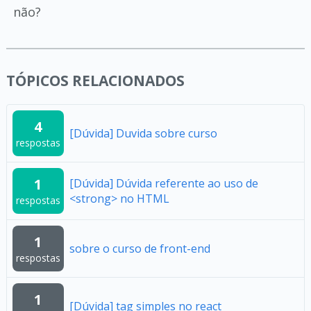
não?
TÓPICOS RELACIONADOS
4
[Dúvida] Duvida sobre curso
respostas
1
[Dúvida] Dúvida referente ao uso de
<strong> no HTML
respostas
1
sobre o curso de front-end
respostas
1
[Dúvida] tag simples no react