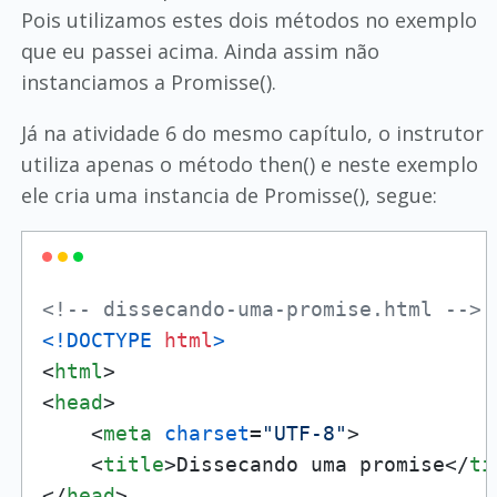
Pois utilizamos estes dois métodos no exemplo
que eu passei acima. Ainda assim não
instanciamos a Promisse().
Já na atividade 6 do mesmo capítulo, o instrutor
utiliza apenas o método then() e neste exemplo
ele cria uma instancia de Promisse(), segue:
<!-- dissecando-uma-promise.html -->
<!DOCTYPE 
html
>
<
html
>
<
head
>
<
meta
charset
=
"UTF-8"
>
<
title
>
Dissecando uma promise
</
ti
</
head
>