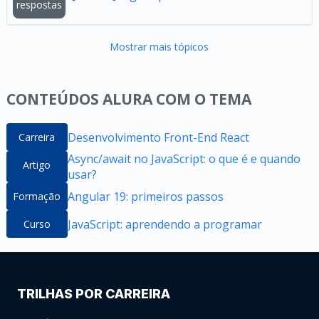
respostas
Mostrar mais tópicos
CONTEÚDOS ALURA COM O TEMA
Desenvolvimento Front-End React
Carreira
Async/await no JavaScript: o que é e quando
Artigo
usar?
Angular 19: primeiros passos
Formação
JavaScript: aprendendo a programar
Curso
TRILHAS POR CARREIRA