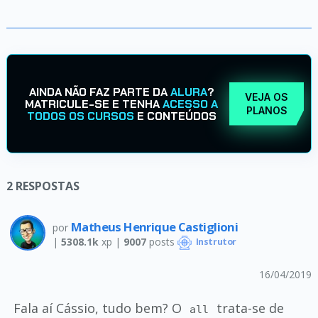
AINDA NÃO FAZ PARTE DA
ALURA
?
VEJA OS
MATRICULE-SE E TENHA
ACESSO A
PLANOS
TODOS OS CURSOS
E CONTEÚDOS
2
RESPOSTAS
Matheus Henrique Castiglioni
por
|
5308.1k
xp |
9007
posts
Instrutor
16/04/2019
Fala aí Cássio, tudo bem? O
trata-se de
all