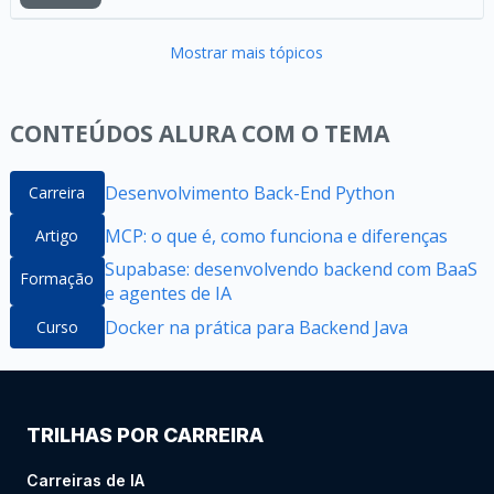
Mostrar mais tópicos
CONTEÚDOS ALURA COM O TEMA
Desenvolvimento Back-End Python
Carreira
MCP: o que é, como funciona e diferenças
Artigo
Supabase: desenvolvendo backend com BaaS
Formação
e agentes de IA
Docker na prática para Backend Java
Curso
TRILHAS POR CARREIRA
Carreiras de IA