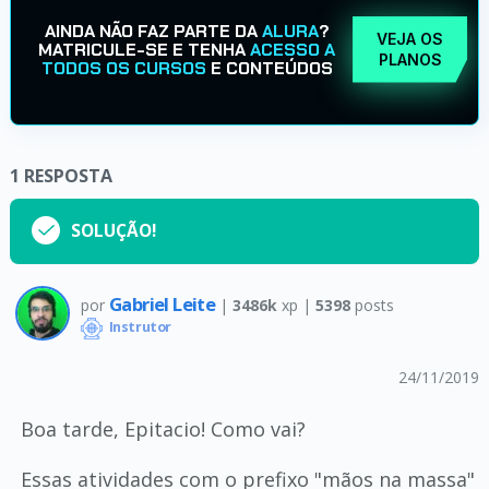
AINDA NÃO FAZ PARTE DA
ALURA
?
VEJA OS
MATRICULE-SE E TENHA
ACESSO A
PLANOS
TODOS OS CURSOS
E CONTEÚDOS
1
RESPOSTA
SOLUÇÃO!
Gabriel Leite
por
|
3486k
xp |
5398
posts
Instrutor
24/11/2019
Boa tarde, Epitacio! Como vai?
Essas atividades com o prefixo "mãos na massa"