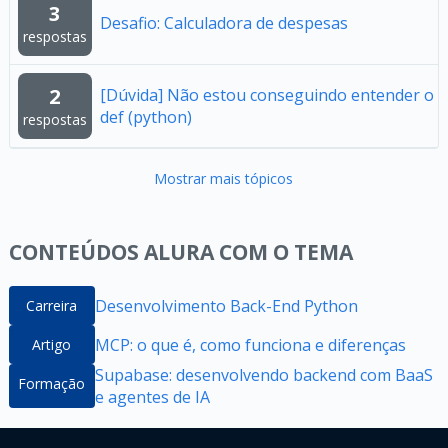
3
Desafio: Calculadora de despesas
respostas
2
[Dúvida] Não estou conseguindo entender o
def (python)
respostas
Mostrar mais tópicos
CONTEÚDOS ALURA COM O TEMA
Desenvolvimento Back-End Python
Carreira
MCP: o que é, como funciona e diferenças
Artigo
Supabase: desenvolvendo backend com BaaS
Formação
e agentes de IA