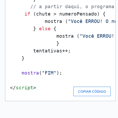
// a partir daqui, o programa 
if
 (chute > numeroPensado) {

            mostra (
"Você ERROU! O nú
        } 
else
 {

                mostra (
"Você ERROU! 
                }

        tentativas++;

    }               

mostra
(
"FIM"
);

</
script
>
COPIAR CÓDIGO