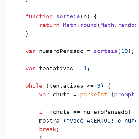
function
sorteia
(
n
) {

return
Math
.
round
(
Math
.
random
    }

var
 numeroPensado = 
sorteia
(
10
);

var
 tentativas = 
1
;

while
 (tentativas <= 
3
) {    

var
 chute = 
parseInt
 (
prompt
(
if
 (chute == numeroPensado) {

        mostra (
"Você ACERTOU! o núme
break
;

        }
