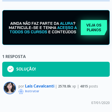
AINDA NÃO FAZ PARTE DA
ALURA
?
VEJA OS
MATRICULE-SE E TENHA
ACESSO A
PLANOS
TODOS OS CURSOS
E CONTEÚDOS
1
RESPOSTA
SOLUÇÃO!
Laís Cavalcanti
por
|
2578.8k
xp |
4815
posts
Instrutor
07/01/2020