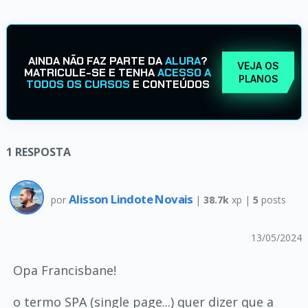
AINDA NÃO FAZ PARTE DA
ALURA
?
VEJA OS
MATRICULE-SE E TENHA
ACESSO A
PLANOS
TODOS OS CURSOS
E CONTEÚDOS
1
RESPOSTA
Alisson Lindote Novais
por
|
38.7k
xp |
5
posts
13/05/2024
Opa Francisbane!
o termo SPA (single page...) quer dizer que a