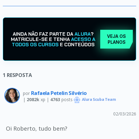
AINDA NÃO FAZ PARTE DA
ALURA
?
VEJA OS
MATRICULE-SE E TENHA
ACESSO A
PLANOS
TODOS OS CURSOS
E CONTEÚDOS
1
RESPOSTA
Rafaela Petelin Silvério
por
|
2082k
xp |
4763
posts
Alura Scuba Team
02/03/2026
Oi Roberto, tudo bem?