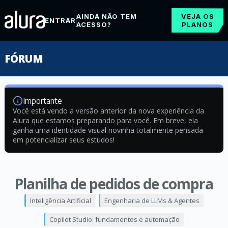
AINDA NÃO TEM
VEJA OS
ENTRAR
ACESSO?
PLANOS
FÓRUM
Importante
Você está vendo a versão anterior da nova experiência da
Alura que estamos preparando para você. Em breve, ela
ganha uma identidade visual novinha totalmente pensada
em potencializar seus estudos!
Planilha de pedidos de compra
Inteligência Artificial
Engenharia de LLMs & Agentes
Copilot Studio: fundamentos e automação