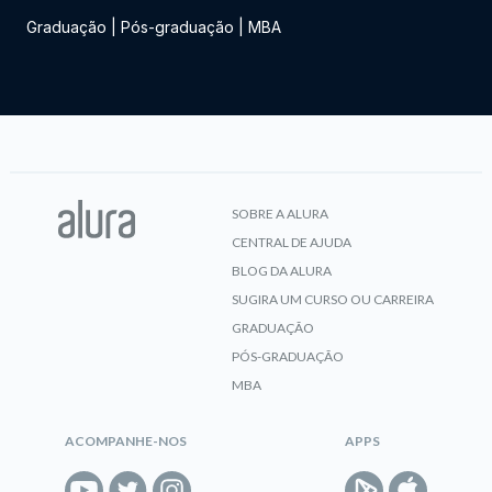
Graduação
|
Pós-graduação
|
MBA
SOBRE A ALURA
CENTRAL DE AJUDA
BLOG DA ALURA
SUGIRA UM CURSO OU CARREIRA
GRADUAÇÃO
PÓS-GRADUAÇÃO
MBA
ACOMPANHE-NOS
APPS