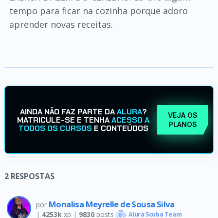
tempo para ficar na cozinha porque adoro
aprender novas receitas.
AINDA NÃO FAZ PARTE DA
ALURA
?
VEJA OS
MATRICULE-SE E TENHA
ACESSO A
PLANOS
TODOS OS CURSOS
E CONTEÚDOS
2
RESPOSTAS
Monalisa Meyrelle de Sousa Silva
por
|
4253k
xp |
9830
posts
Alura Scuba Team