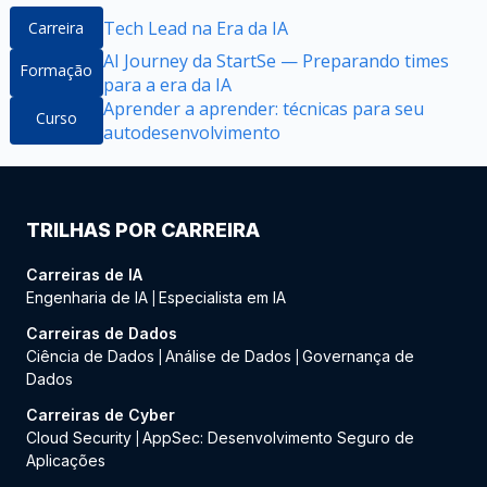
Tech Lead na Era da IA
Carreira
AI Journey da StartSe — Preparando times
Formação
para a era da IA
Aprender a aprender: técnicas para seu
Curso
autodesenvolvimento
TRILHAS POR CARREIRA
Carreiras de IA
Engenharia de IA
Especialista em IA
|
Carreiras de Dados
Ciência de Dados
Análise de Dados
Governança de
|
|
Dados
Carreiras de Cyber
Cloud Security
AppSec: Desenvolvimento Seguro de
|
Aplicações