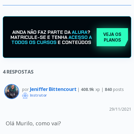
AINDA NÃO FAZ PARTE DA
ALURA
?
VEJA OS
MATRICULE-SE E TENHA
ACESSO A
PLANOS
TODOS OS CURSOS
E CONTEÚDOS
4
RESPOSTAS
Jeniffer Bittencourt
por
|
408.9k
xp |
840
posts
Instrutor
29/11/2021
Olá Murilo, como vai?