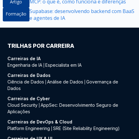
MCP: o que é, como funciona e diferenças
Artigo
Supabase: desenvolvendo backend com BaaS
Formação
e agentes de IA
TRILHAS POR CARREIRA
Carreiras de IA
Engenharia de IA
Especialista em IA
|
Carreiras de Dados
Ciência de Dados
Análise de Dados
Governança de
|
|
Dados
Carreiras de Cyber
Cloud Security
AppSec: Desenvolvimento Seguro de
|
Aplicações
Carreiras de DevOps & Cloud
Platform Engineering
SRE (Site Reliability Engineering)
|
Carreiras de UX & UI