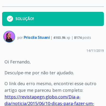
SOLUÇÃO!
Priscila Stuani
por
|
4103.9k
xp |
8174
posts
14/11/2019
Oi Fernando,
Desculpe-me por não ter ajudado.
O link deu erro mesmo, encontrei esse outro
artigo que me pareceu bem completo:
https://revistapegn.globo.com/Dia-a-
dia/noticia/2015/06/10-dicas-para-fazer-um-