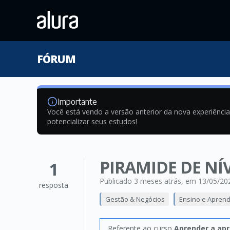
FÓRUM
Importante
Você está vendo a versão anterior da nova experiênci
potencializar seus estudos!
PIRAMIDE DE NÍV
1
Publicado 3 meses atrás
, em 13/05/20
resposta
Gestão & Negócios
Ensino e Apren
Referente ao curso
Aprender a apr