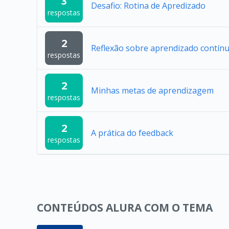
3
Desafio: Rotina de Apredizado
respostas
2
Reflexão sobre aprendizado contín
respostas
2
Minhas metas de aprendizagem
respostas
2
A prática do feedback
respostas
CONTEÚDOS ALURA COM O TEMA