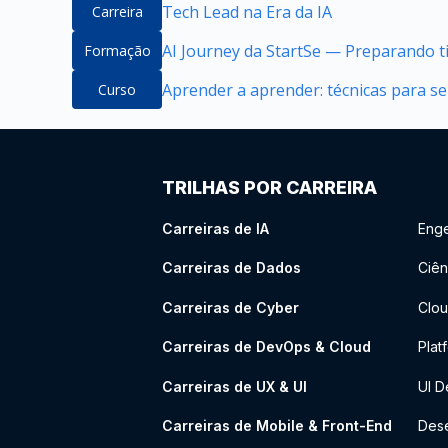
Tech Lead na Era da IA
Carreira
AI Journey da StartSe — Preparando ti
Formação
Aprender a aprender: técnicas para 
Curso
TRILHAS POR CARREIRA
Carreiras de IA
Enge
Carreiras de Dados
Ciên
Carreiras de Cyber
Clou
Carreiras de DevOps & Cloud
Plat
Carreiras de UX & UI
UI D
Carreiras de Mobile & Front-End
Dese