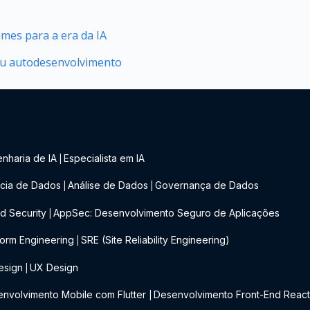
mes para a era da IA
seu autodesenvolvimento
nharia de IA
Especialista em IA
|
cia de Dados
Análise de Dados
Governança de Dados
|
|
d Security
AppSec: Desenvolvimento Seguro de Aplicações
|
form Engineering
SRE (Site Reliability Engineering)
|
esign
UX Design
|
nvolvimento Mobile com Flutter
Desenvolvimento Front-End Reac
|