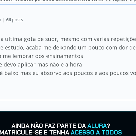
p |
66
posts
 a ultima gota de suor, mesmo com varias repetiçõ
de estudo, acaba me deixando um pouco com dor de c
o me lembrar dos ensinamentos
e devo aplicar mas não e a hora
 é baixo mas eu absorvo aos poucos e aos poucos v
AINDA NÃO FAZ PARTE DA
ALURA
?
MATRICULE-SE E TENHA
ACESSO A TODOS