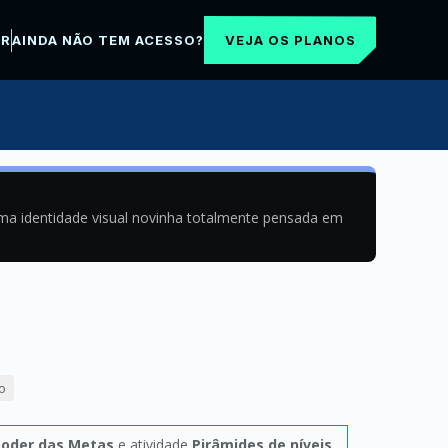
VEJA OS PLANOS
AR
AINDA NÃO TEM ACESSO?
uma identidade visual novinha totalmente pensada em
o
poder das Metas
e atividade
Pirâmides de níveis