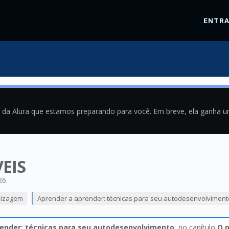
ENTR
a da Alura que estamos preparando para você. Em breve, ela ganha 
EIS
26
dizagem
Aprender a aprender: técnicas para seu autodesenvolviment
ender: técnicas para seu autodesenvolvimento
, no capítulo
O 