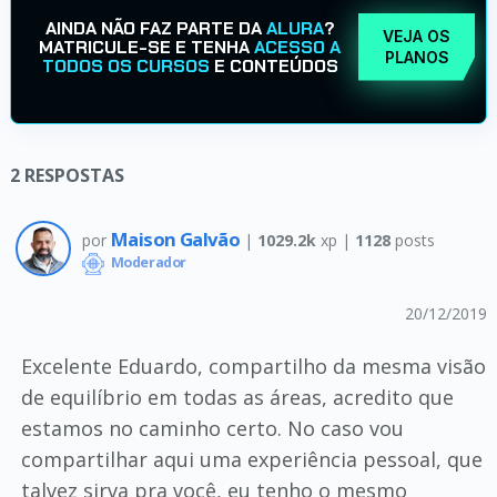
AINDA NÃO FAZ PARTE DA
ALURA
?
VEJA OS
MATRICULE-SE E TENHA
ACESSO A
PLANOS
TODOS OS CURSOS
E CONTEÚDOS
2
RESPOSTAS
Maison Galvão
por
|
1029.2k
xp |
1128
posts
Moderador
20/12/2019
Excelente Eduardo, compartilho da mesma visão
de equilíbrio em todas as áreas, acredito que
estamos no caminho certo. No caso vou
compartilhar aqui uma experiência pessoal, que
talvez sirva pra você, eu tenho o mesmo