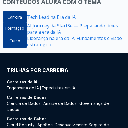
CONTEÚDOS ALURA COM O TEMA
Tech Lead na Era da IA
Carreira
AI Journey da StartSe — Preparando times
Formação
para a era da IA
Liderança na era da IA: Fundamentos e visão
Curso
estratégica​
TRILHAS POR CARREIRA
Carreiras de IA
Engenharia de IA
Especialista em IA
|
Carreiras de Dados
Ciência de Dados
Análise de Dados
Governança de
|
|
Dados
Carreiras de Cyber
Cloud Security
AppSec: Desenvolvimento Seguro de
|