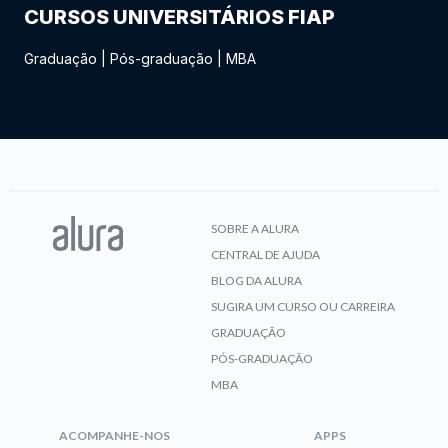
CURSOS UNIVERSITÁRIOS FIAP
Graduação
|
Pós-graduação
|
MBA
SOBRE A ALURA
CENTRAL DE AJUDA
BLOG DA ALURA
SUGIRA UM CURSO OU CARREIRA
GRADUAÇÃO
PÓS-GRADUAÇÃO
MBA
ACOMPANHE-NOS
APPS