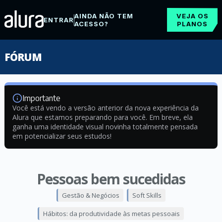
AINDA NÃO TEM
VEJA OS
ENTRAR
ACESSO?
PLANOS
FÓRUM
Importante
Você está vendo a versão anterior da nova experiência da
Alura que estamos preparando para você. Em breve, ela
ganha uma identidade visual novinha totalmente pensada
em potencializar seus estudos!
Pessoas bem sucedidas
Gestão & Negócios
Soft Skills
Hábitos: da produtividade às metas pessoais