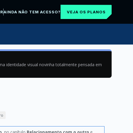
VEJA OS PLANOS
AR
AINDA NÃO TEM ACESSO?
uma identidade visual novinha totalmente pensada em
ro
o
, no capítulo
Relacionamento com o outro
e