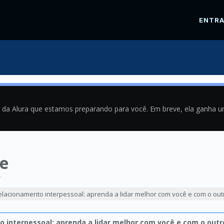
ENTR
a da Alura que estamos preparando para você. Em breve, ela ganha 
e
4
elacionamento interpessoal: aprenda a lidar melhor com você e com o out
 interpessoal: aprenda a lidar melhor com você e com o outr