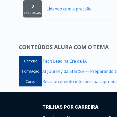
2
Lidando com a pressão.
respostas
CONTEÚDOS ALURA COM O TEMA
Tech Lead na Era da IA
Carreira
AI Journey da StartSe — Preparando ti
Formação
Relacionamento interpessoal: aprenda
Curso
TRILHAS POR CARREIRA