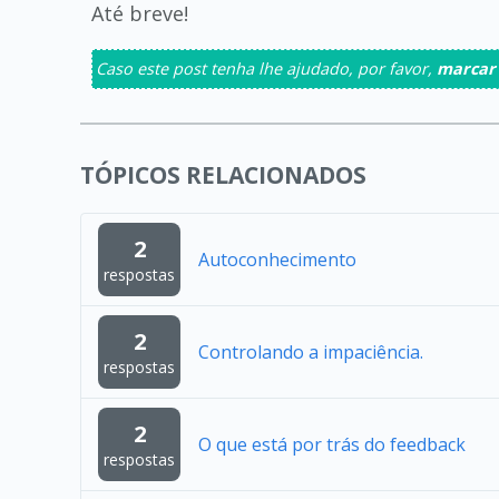
Até breve!
Caso este post tenha lhe ajudado, por favor,
marcar
TÓPICOS RELACIONADOS
2
Autoconhecimento
respostas
2
Controlando a impaciência.
respostas
2
O que está por trás do feedback
respostas