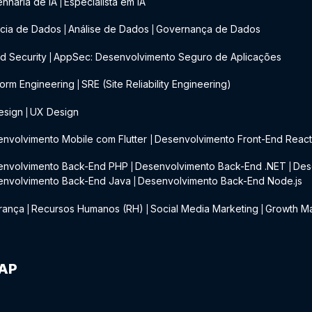
nharia de IA
Especialista em IA
|
cia de Dados
Análise de Dados
Governança de Dados
|
|
d Security
AppSec: Desenvolvimento Seguro de Aplicações
|
form Engineering
SRE (Site Reliability Engineering)
|
esign
UX Design
|
nvolvimento Mobile com Flutter
Desenvolvimento Front-End Reac
|
envolvimento Back-End PHP
Desenvolvimento Back-End .NET
Des
|
|
envolvimento Back-End Java
Desenvolvimento Back-End Node.js
|
rança
Recursos Humanos (RH)
Social Media Marketing
Growth Ma
|
|
|
IAP