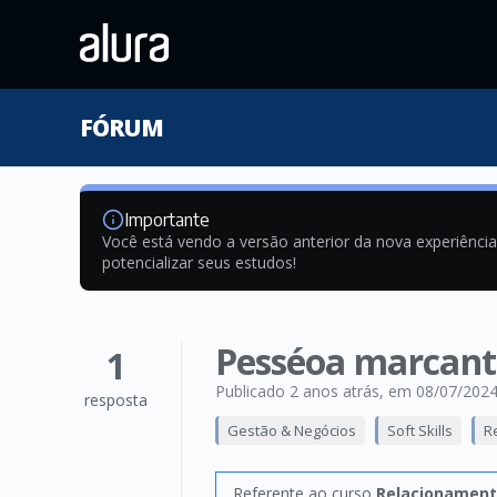
FÓRUM
Importante
Você está vendo a versão anterior da nova experiênci
potencializar seus estudos!
Pesséoa marcant
1
Publicado 2 anos atrás
, em 08/07/202
resposta
Gestão & Negócios
Soft Skills
R
Referente ao curso
Relacionamento