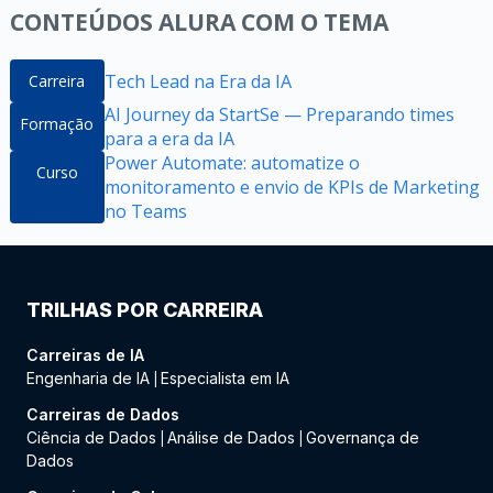
CONTEÚDOS ALURA COM O TEMA
Tech Lead na Era da IA
Carreira
AI Journey da StartSe — Preparando times
Formação
para a era da IA
Power Automate: automatize o
Curso
monitoramento e envio de KPIs de Marketing
no Teams
TRILHAS POR CARREIRA
Carreiras de IA
Engenharia de IA
Especialista em IA
|
Carreiras de Dados
Ciência de Dados
Análise de Dados
Governança de
|
|
Dados