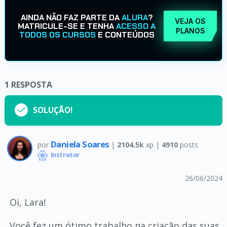
AINDA NÃO FAZ PARTE DA
ALURA
?
VEJA OS
MATRICULE-SE E TENHA
ACESSO A
PLANOS
TODOS OS CURSOS
E CONTEÚDOS
1
RESPOSTA
SOLUÇÃO!
Daniela Soares
por
|
2104.5k
xp |
4910
posts
Instrutor
26/06/2024
Oi, Lara!
Você fez um ótimo trabalho na criação das suas