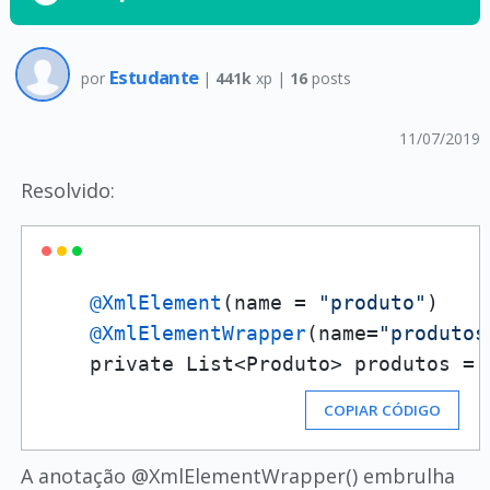
Estudante
por
|
441k
xp |
16
posts
11/07/2019
Resolvido:
@XmlElement
(name = 
"produto"
)

@XmlElementWrapper
(name=
"produtos
    private List<Produto> produtos = 
COPIAR CÓDIGO
A anotação @XmlElementWrapper() embrulha