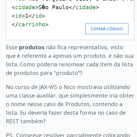
<
cidade
>
S�o Paulo
</
cidade
>
<
id
>
1
</
id
>
</
carrinho
>
COPIAR CÓDIGO
Esse
produtos
não fica representativo, visto
que é referente a apenas um produto, e não sua
lista. Como poderia renomear cada item da lista
de produtos para "produto"?
No curso de JAX-WS o Nico mostrava utilizando
uma classe auxiliar, que simplesmente iria obter
o nome nesse caso de Produtos, contendo a
lista. Eu deveria fazer desta forma no caso de
REST também?
PS.: Consegue resolver parcialmente colocando