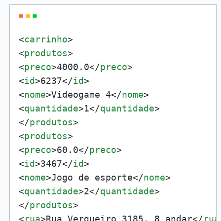
<
carrinho
>
<
produtos
>
<
preco
>
4000.0
</
preco
>
<
id
>
6237
</
id
>
<
nome
>
Videogame 4
</
nome
>
<
quantidade
>
1
</
quantidade
>
</
produtos
>
<
produtos
>
<
preco
>
60.0
</
preco
>
<
id
>
3467
</
id
>
<
nome
>
Jogo de esporte
</
nome
>
<
quantidade
>
2
</
quantidade
>
</
produtos
>
<
rua
>
Rua Vergueiro 3185, 8 andar
</
rua