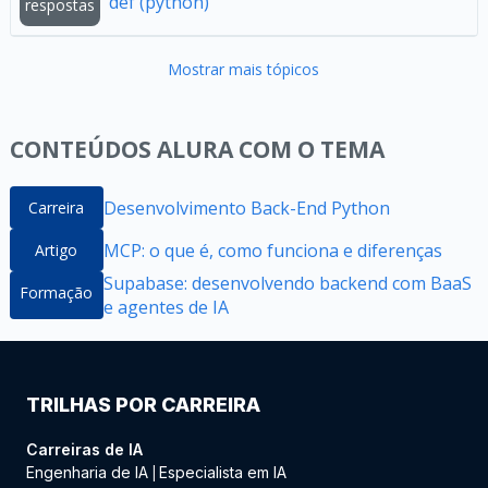
def (python)
respostas
Mostrar mais tópicos
CONTEÚDOS ALURA COM O TEMA
Desenvolvimento Back-End Python
Carreira
MCP: o que é, como funciona e diferenças
Artigo
Supabase: desenvolvendo backend com BaaS
Formação
e agentes de IA
TRILHAS POR CARREIRA
Carreiras de IA
Engenharia de IA
Especialista em IA
|