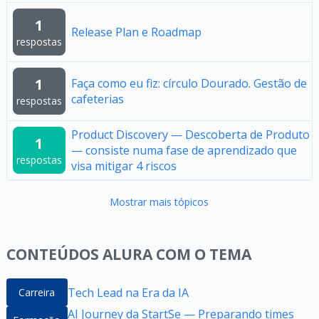
1
Release Plan e Roadmap
respostas
1
Faça como eu fiz: círculo Dourado. Gestão de
cafeterias
respostas
Product Discovery — Descoberta de Produto
1
— consiste numa fase de aprendizado que
respostas
visa mitigar 4 riscos
Mostrar mais tópicos
CONTEÚDOS ALURA COM O TEMA
Tech Lead na Era da IA
Carreira
AI Journey da StartSe — Preparando times