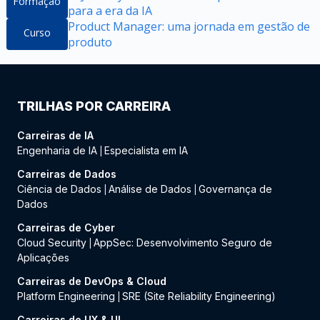
Formação
para a era da IA
Product Manager: uma jornada em gestão de
Curso
produto
TRILHAS POR CARREIRA
Carreiras de IA
Engenharia de IA
Especialista em IA
|
Carreiras de Dados
Ciência de Dados
Análise de Dados
Governança de
|
|
Dados
Carreiras de Cyber
Cloud Security
AppSec: Desenvolvimento Seguro de
|
Aplicações
Carreiras de DevOps & Cloud
Platform Engineering
SRE (Site Reliability Engineering)
|
Carreiras de UX & UI