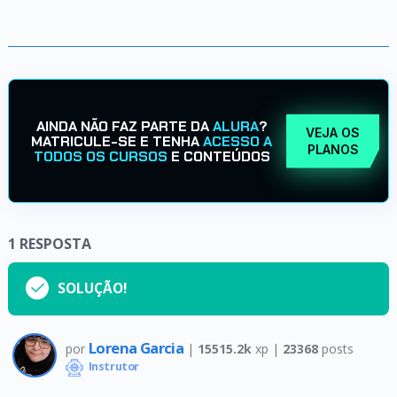
AINDA NÃO FAZ PARTE DA
ALURA
?
VEJA OS
MATRICULE-SE E TENHA
ACESSO A
PLANOS
TODOS OS CURSOS
E CONTEÚDOS
1
RESPOSTA
SOLUÇÃO!
Lorena Garcia
por
|
15515.2k
xp |
23368
posts
Instrutor