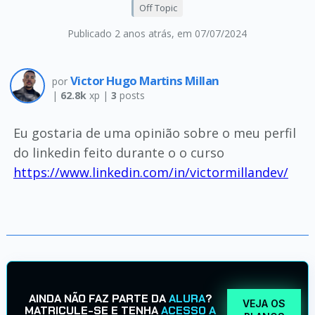
Off Topic
Publicado 2 anos atrás
, em 07/07/2024
Victor Hugo Martins Millan
por
|
62.8k
xp |
3
posts
Eu gostaria de uma opinião sobre o meu perfil
do linkedin feito durante o o curso
https://www.linkedin.com/in/victormillandev/
AINDA NÃO FAZ PARTE DA
ALURA
?
VEJA OS
MATRICULE-SE E TENHA
ACESSO A