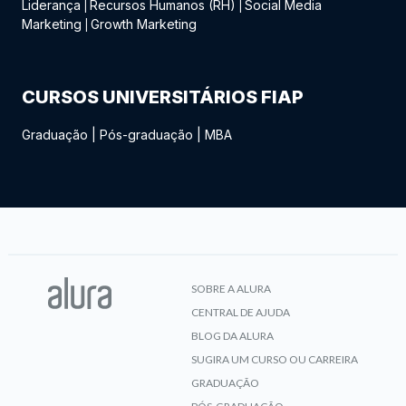
Liderança
Recursos Humanos (RH)
Social Media
|
|
Marketing
Growth Marketing
|
CURSOS UNIVERSITÁRIOS FIAP
Graduação
|
Pós-graduação
|
MBA
SOBRE A ALURA
CENTRAL DE AJUDA
BLOG DA ALURA
SUGIRA UM CURSO OU CARREIRA
GRADUAÇÃO