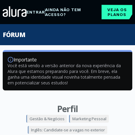
AINDA NÃO TEM
VEJA OS
ENTRAR
ACESSO?
PLANOS
FÓRUM
Importante
Você está vendo a versão anterior da nova experiência da
Alura que estamos preparando para você. Em breve, ela
ganha uma identidade visual novinha totalmente pensada
em potencializar seus estudos!
Perfil
Gestão & Negócios
Marketing Pessoal
Inglês: Candidate-se a vagas no exterior