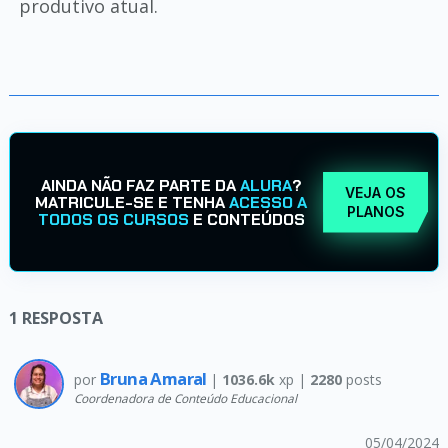
produtivo atual.
AINDA NÃO FAZ PARTE DA
ALURA
?
VEJA OS
MATRICULE-SE E TENHA
ACESSO A
PLANOS
TODOS OS CURSOS
E CONTEÚDOS
1
RESPOSTA
Bruna Amaral
por
|
1036.6k
xp |
2280
posts
Coordenadora de Conteúdo Educacional
05/04/2024