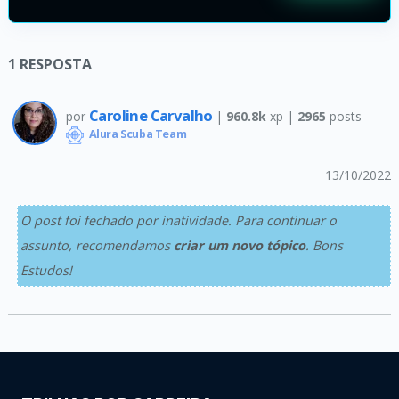
1
RESPOSTA
Caroline Carvalho
por
|
960.8k
xp |
2965
posts
Alura Scuba Team
13/10/2022
O post foi fechado por inatividade. Para continuar o
assunto, recomendamos
criar um novo tópico
. Bons
Estudos!