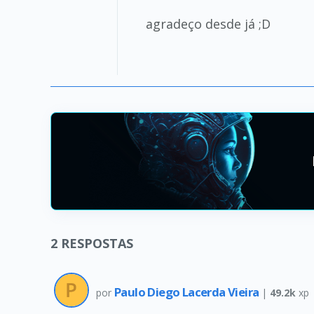
agradeço desde já ;D
2
RESPOSTAS
Paulo Diego Lacerda Vieira
por
|
49.2k
xp