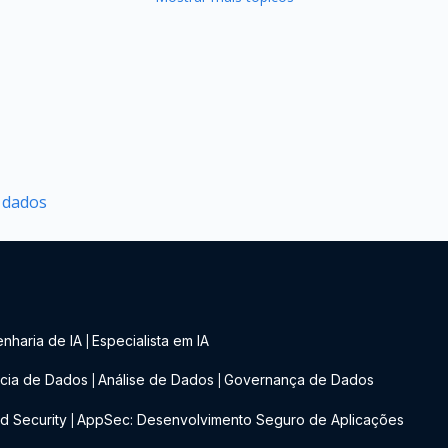
e dados
nharia de IA
Especialista em IA
|
cia de Dados
Análise de Dados
Governança de Dados
|
|
d Security
AppSec: Desenvolvimento Seguro de Aplicações
|