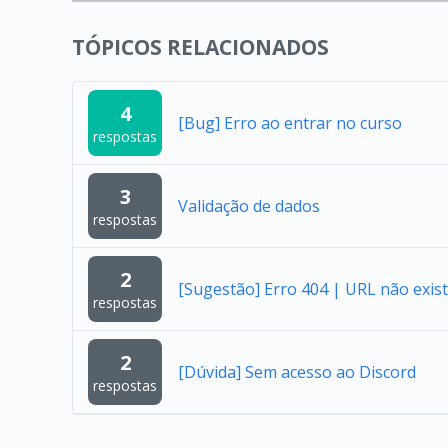
TÓPICOS RELACIONADOS
4
[Bug] Erro ao entrar no curso
respostas
3
Validação de dados
respostas
2
[Sugestão] Erro 404 | URL não exist
respostas
2
[Dúvida] Sem acesso ao Discord
respostas