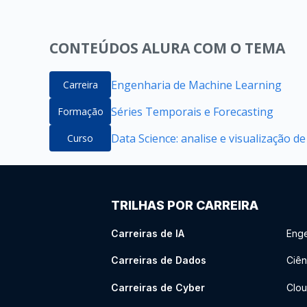
CONTEÚDOS ALURA COM O TEMA
Engenharia de Machine Learning
Carreira
Séries Temporais e Forecasting
Formação
Data Science: analise e visualização d
Curso
TRILHAS POR CARREIRA
Carreiras de IA
Enge
Carreiras de Dados
Ciên
Carreiras de Cyber
Clou