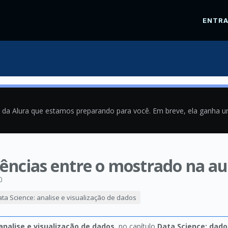
ENTR
a da Alura que estamos preparando para você. Em breve, ela ganha 
ncias entre o mostrado na aul
0
ta Science: analise e visualização de dados
analise e visualização de dados
, no capítulo
Data Science: dado