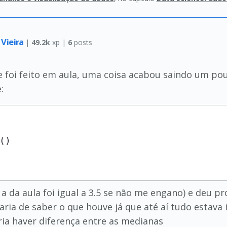
 Vieira
|
49.2k
xp |
6
posts
ue foi feito em aula, uma coisa acabou saindo um po
:
 a da aula foi igual a 3.5 se não me engano) e deu 
ria de saber o que houve já que até aí tudo estava 
ia haver diferença entre as medianas