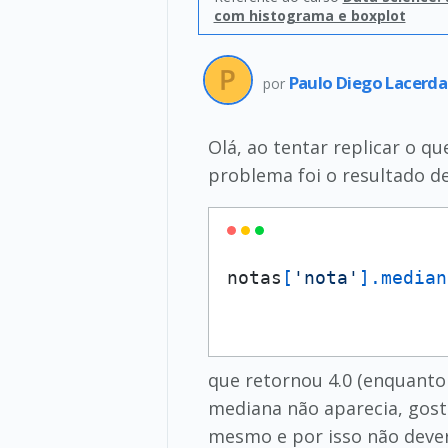
com histograma e boxplot
Paulo Diego Lacerda
por
Olá, ao tentar replicar o q
problema foi o resultado de
notas
[
'nota'
]
.median
que retornou 4.0 (enquanto
mediana não aparecia, gosta
mesmo e por isso não dever