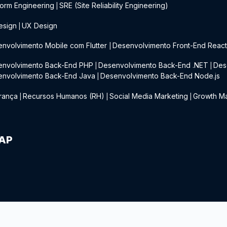
form Engineering
SRE (Site Reliability Engineering)
|
esign
UX Design
|
nvolvimento Mobile com Flutter
Desenvolvimento Front-End Reac
|
envolvimento Back-End PHP
Desenvolvimento Back-End .NET
Des
|
|
envolvimento Back-End Java
Desenvolvimento Back-End Node.js
|
rança
Recursos Humanos (RH)
Social Media Marketing
Growth Ma
|
|
|
IAP