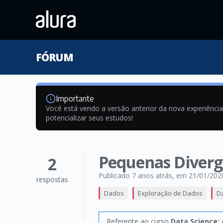
FÓRUM
Importante
Você está vendo a versão anterior da nova experiênci
potencializar seus estudos!
Pequenas Divergê
2
Publicado 7 anos atrás
, em 21/01/202
respostas
Dados
Exploração de Dados
Da
Referente ao curso
Data Science: 