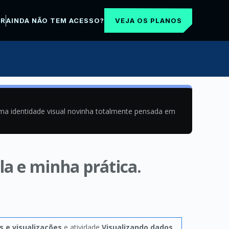
VEJA OS PLANOS
AR
AINDA NÃO TEM ACESSO?
uma identidade visual novinha totalmente pensada em
a e minha prática.
s e visualizações
e atividade
Visualizando dados