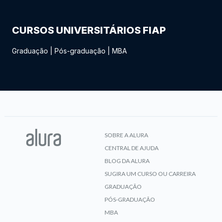
CURSOS UNIVERSITÁRIOS FIAP
Graduação
|
Pós-graduação
|
MBA
SOBRE A ALURA
CENTRAL DE AJUDA
BLOG DA ALURA
SUGIRA UM CURSO OU CARREIRA
GRADUAÇÃO
PÓS-GRADUAÇÃO
MBA