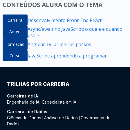
CONTEÚDOS ALURA COM O TEMA
Desenvolvimento Front-End React
Carreira
Async/await no JavaScript: o que é e quando
Artigo
usar?
Angular 19: primeiros passos
Formação
JavaScript: aprendendo a programar
Curso
TRILHAS POR CARREIRA
Carreiras de IA
Engenharia de IA
Especialista em IA
|
Carreiras de Dados
Ciência de Dados
Análise de Dados
Governança de
|
|
Dados