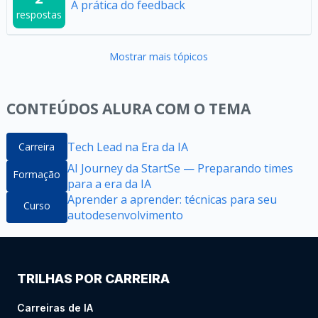
A prática do feedback
respostas
Mostrar mais tópicos
CONTEÚDOS ALURA COM O TEMA
Tech Lead na Era da IA
Carreira
AI Journey da StartSe — Preparando times
Formação
para a era da IA
Aprender a aprender: técnicas para seu
Curso
autodesenvolvimento
TRILHAS POR CARREIRA
Carreiras de IA