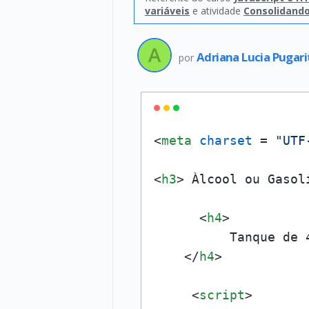
variáveis
e atividade
Consolidand
Adriana Lucia Pugari
por
<
meta
charset
 = 
"UTF
<
h3
>
 Àlcool ou Gasol
<
h4
>
          Tanque de 4
</
h4
>
<
script
>