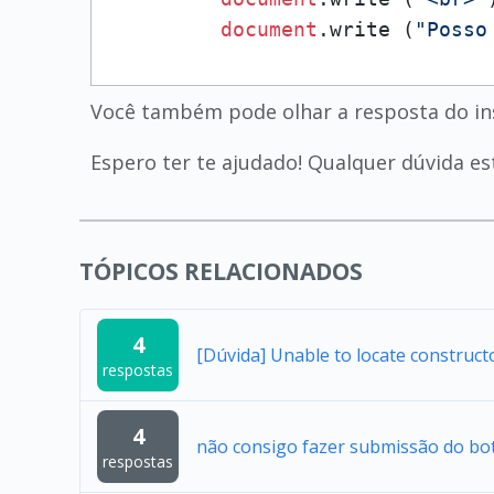
document
.
write
 (
"Posso
Você também pode olhar a resposta do in
Espero ter te ajudado! Qualquer dúvida es
TÓPICOS RELACIONADOS
4
[Dúvida] Unable to locate construc
respostas
4
não consigo fazer submissão do bo
respostas