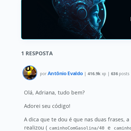
1
RESPOSTA
Antônio Evaldo
por
|
416.9k
xp |
636
posts
Olá, Adriana, tudo bem?
Adorei seu código!
A dica que te dou é que nas duas frases, a
realizou (
e
caminhoComGasolina/40
caminh