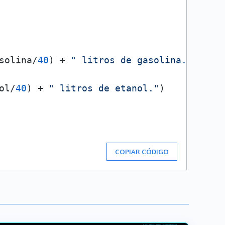
solina/
40
) + 
" litros de gasolina."
)

ol/
40
) + 
" litros de etanol."
)

COPIAR CÓDIGO