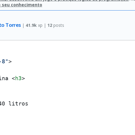
o seu conhecimento
to Torres
|
41.9k
xp |
12
posts
-8"
>
ina 
<
h3
>
0 litros
