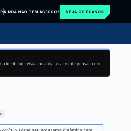
VEJA OS PLANOS
AR
AINDA NÃO TEM ACESSO?
uma identidade visual novinha totalmente pensada em
ão
o capítulo
Torne seu programa dinâmico com