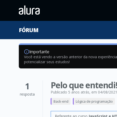
FÓRUM
Importante
Você está vendo a versão anterior da nova experiênci
potencializar seus estudos!
Pelo que entendi!
1
Publicado 5 anos atrás
, em 04/08/202
resposta
Back-end
Lógica de programação
Referente ao curso
JavaScript e H