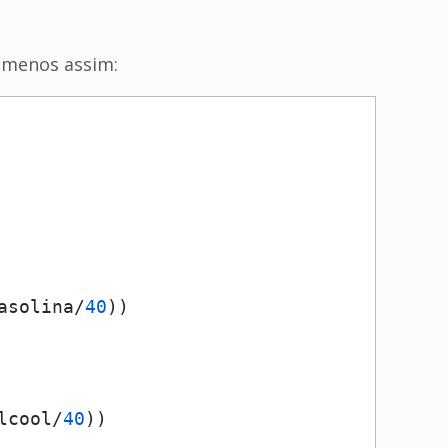
u menos assim:
asolina/
40
))

lcool/
40
))
