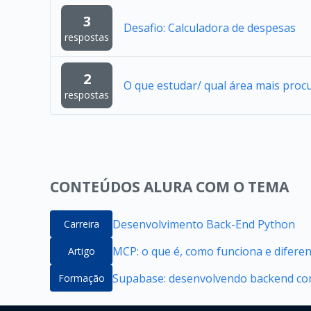
3
Desafio: Calculadora de despesas
respostas
2
O que estudar/ qual área mais proc
respostas
CONTEÚDOS ALURA COM O TEMA
Desenvolvimento Back-End Python
Carreira
MCP: o que é, como funciona e difere
Artigo
Supabase: desenvolvendo backend com
Formação