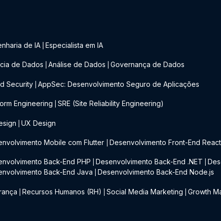
nharia de IA
Especialista em IA
|
cia de Dados
Análise de Dados
Governança de Dados
|
|
d Security
AppSec: Desenvolvimento Seguro de Aplicações
|
form Engineering
SRE (Site Reliability Engineering)
|
esign
UX Design
|
nvolvimento Mobile com Flutter
Desenvolvimento Front-End Reac
|
envolvimento Back-End PHP
Desenvolvimento Back-End .NET
Des
|
|
envolvimento Back-End Java
Desenvolvimento Back-End Node.js
|
rança
Recursos Humanos (RH)
Social Media Marketing
Growth Ma
|
|
|