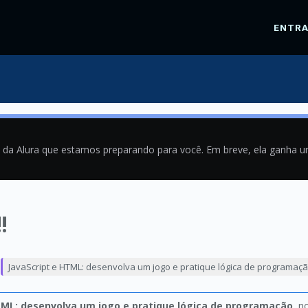
ENTR
a da Alura que estamos preparando para você. Em breve, ela ganha 
!
1
JavaScript e HTML: desenvolva um jogo e pratique lógica de programaç
TML: desenvolva um jogo e pratique lógica de programação
, n