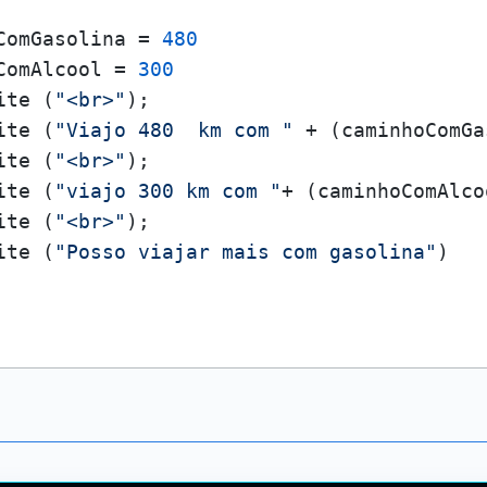
ComGasolina = 
480
ComAlcool = 
300
ite
 (
"<br>"
);

ite
 (
"Viajo 480  km com "
 + (caminhoComGa
ite
 (
"<br>"
);

ite
 (
"viajo 300 km com "
+ (caminhoComAlco
ite
 (
"<br>"
);

ite
 (
"Posso viajar mais com gasolina"
)
